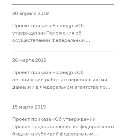
хозяйственной деятельности
федеральных государственных
30 апреля 2019
учреждений, находящихся в ведении
Федерального агентства по
Проект приказа Роснедр «Об
недропользованию»
утверждении Положения об
осуществлении Федеральным
агентством по недропользованию
внутреннего финансового аудита» (ID
26 марта 2019
проекта на regutation.gov.ru: 01/02/04-
19/00091037)
Проект приказа Роснедр «Об
организации работы с персональными
данными в Федеральном агентстве по
недропользованию» (ID проекта на
regutation.gov.ru: 01/02/03-19/00089892)
15 марта 2019
Проект приказа «Об утверждении
Правил предоставления из федерального
бюджета субсидий федеральным