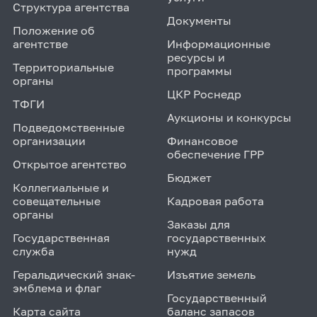
Структура агентства
Документы
Положение об
агентстве
Информационные
ресурсы и
Территориальные
программы
органы
ЦКР Роснедр
ТФГИ
Аукционы и конкурсы
Подведомственные
организации
Финансовое
обеспечение ГРР
Открытое агентство
Бюджет
Коллегиальные и
совещательные
Кадровая работа
органы
Заказы для
Государственная
государственных
служба
нужд
Геральдический знак-
Изъятие земель
эмблема и флаг
Государственный
Карта сайта
баланс запасов