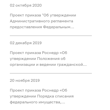
02 октября 2020
Проект приказа "Об утверждении
Административного регламента
предоставления Федеральным
агентством по недропользованию
государственной услуги по
02 декабря 2019
рассмотрению заявок на получение
права пользования недрами для
Проект приказа Роснедр «Об
геологического изучения недр (за
утверждении Положения об
исключением нед
организации и ведении гражданской
обороны в Федеральном агентстве по
недропользованию, его
20 ноября 2019
территориальных органах и
подведомственных организациях»
Проект приказа Роснедр «Об
утверждении Порядка списания
федерального имущества,
закрепленного на праве оперативного