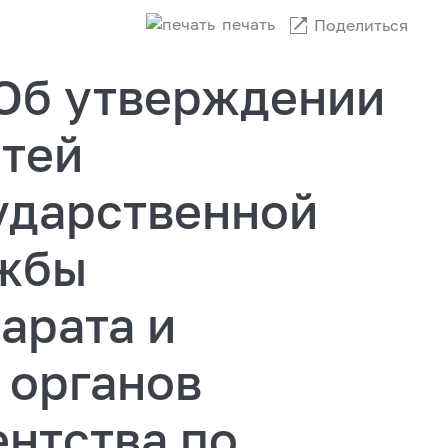
печать
Поделиться
"Об утверждении
тей
ударственной
ужбы
арата и
 органов
нтства по