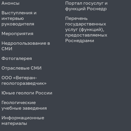
Анонсы
Портал госуслуг и
функций Роснедр
Выступления и
интервью
Перечень
руководителя
государственных
услуг (функций),
Мероприятия
предоставляемых
Роснедрами
Недропользование в
СМИ
Фотогалерея
Отраслевые СМИ
ООО «Ветеран-
геологоразведчик»
Юные геологи России
Геологические
учебные заведения
Информационные
материалы