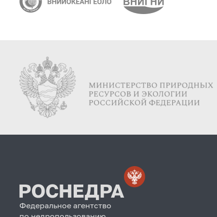
Федеральное агентство
по недропользованию