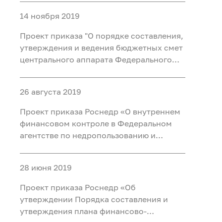
управления за территориальными
14 ноября 2019
органами и подведомственными
учреждениями Федерального агентства
Проект приказа "О порядке составления,
по недропользованию»
утверждения и ведения бюджетных смет
центрального аппарата Федерального
агентства по недропользованию, его
территориальных органов и
26 августа 2019
федеральных государственных казенных
учреждений, подведомственных
Проект приказа Роснедр «О внутреннем
Федеральному аген
финансовом контроле в Федеральном
агентстве по недропользованию и
государственных казенных
учреждениях, находящихся в ведении
28 июня 2019
Федерального агентства по
недропользованию»
Проект приказа Роснедр «Об
утверждении Порядка составления и
утверждения плана финансово-