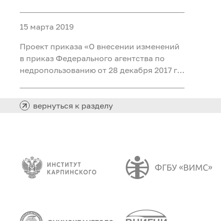
бюджетным и автономным
учреждениям, в отношении которых
15 марта 2019
Федеральное агентство по
недропользованию осуществляет
Проект приказа «О внесении изменений
функции и полномочия учредителя, в
в приказ Федерального агентства по
соответств
недропользованию от 28 декабря 2017 г.
№ 604 «Об утверждении Примерного
положения об оплате труда работников
федеральных государственных
вернуться к разделу
бюджетных и автономных учреждений,
находящихс