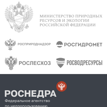
Федеральное агентство
по недропользованию