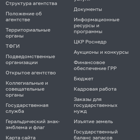
Структура агентства
Документы
Положение об
агентстве
Информационные
ресурсы и
Территориальные
программы
органы
ЦКР Роснедр
ТФГИ
Аукционы и конкурсы
Подведомственные
организации
Финансовое
обеспечение ГРР
Открытое агентство
Бюджет
Коллегиальные и
совещательные
Кадровая работа
органы
Заказы для
Государственная
государственных
служба
нужд
Геральдический знак-
Изъятие земель
эмблема и флаг
Государственный
Карта сайта
баланс запасов