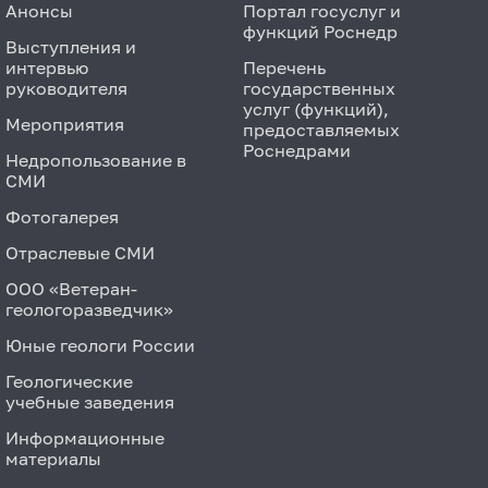
Анонсы
Портал госуслуг и
функций Роснедр
Выступления и
интервью
Перечень
руководителя
государственных
услуг (функций),
Мероприятия
предоставляемых
Роснедрами
Недропользование в
СМИ
Фотогалерея
Отраслевые СМИ
ООО «Ветеран-
геологоразведчик»
Юные геологи России
Геологические
учебные заведения
Информационные
материалы