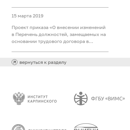
№ 604 «Об утверждении Примерного
положения об оплате труда работников
15 марта 2019
федеральных государственных
бюджетных и автономных учреждений,
Проект приказа «О внесении изменений
находящихс
в Перечень должностей, замещаемых на
основании трудового договора в
организациях, созданных для
выполнения задач, поставленных перед
Федеральным агентством по
вернуться к разделу
недропользованию, при назначении на
которые и при замещении