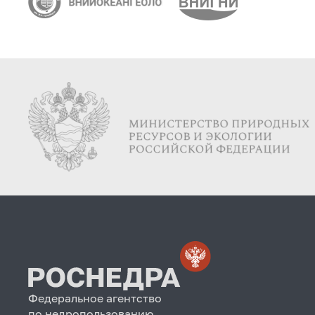
Федеральное агентство
по недропользованию