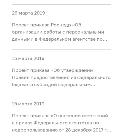
агентством по недропользованию
внутреннего финансового аудита» (ID
26 марта 2019
проекта на regutation.gov.ru: 01/02/04-
19/00091037)
Проект приказа Роснедр «Об
организации работы с персональными
данными в Федеральном агентстве по
недропользованию» (ID проекта на
regutation.gov.ru: 01/02/03-19/00089892)
15 марта 2019
Проект приказа «Об утверждении
Правил предоставления из федерального
бюджета субсидий федеральным
бюджетным и автономным
учреждениям, в отношении которых
15 марта 2019
Федеральное агентство по
недропользованию осуществляет
Проект приказа «О внесении изменений
функции и полномочия учредителя, в
в приказ Федерального агентства по
соответств
недропользованию от 28 декабря 2017 г.