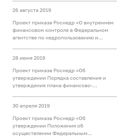
территориальных органов и
26 августа 2019
федеральных государственных казенных
учреждений, подведомственных
Проект приказа Роснедр «О внутреннем
Федеральному аген
финансовом контроле в Федеральном
агентстве по недропользованию и
государственных казенных
учреждениях, находящихся в ведении
28 июня 2019
Федерального агентства по
недропользованию»
Проект приказа Роснедр «Об
утверждении Порядка составления и
утверждения плана финансово-
хозяйственной деятельности
федеральных государственных
30 апреля 2019
учреждений, находящихся в ведении
Федерального агентства по
Проект приказа Роснедр «Об
недропользованию»
утверждении Положения об
осуществлении Федеральным