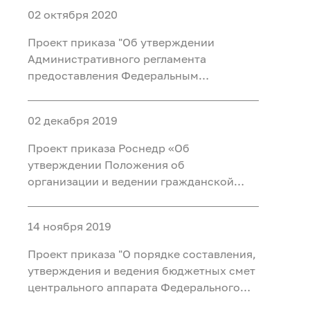
02 октября 2020
Проект приказа "Об утверждении
Административного регламента
предоставления Федеральным
агентством по недропользованию
государственной услуги по
02 декабря 2019
рассмотрению заявок на получение
права пользования недрами для
Проект приказа Роснедр «Об
геологического изучения недр (за
утверждении Положения об
исключением нед
организации и ведении гражданской
обороны в Федеральном агентстве по
недропользованию, его
14 ноября 2019
территориальных органах и
подведомственных организациях»
Проект приказа "О порядке составления,
утверждения и ведения бюджетных смет
центрального аппарата Федерального
агентства по недропользованию, его