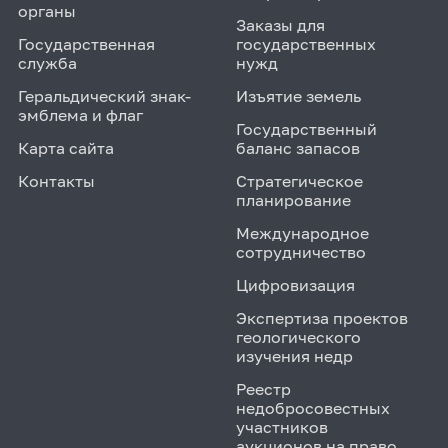
органы
Заказы для
Государственная
государственных
служба
нужд
Геральдический знак-
Изъятие земель
эмблема и флаг
Государственный
Карта сайта
баланс запасов
Контакты
Стратегическое
планирование
Международное
сотрудничество
Цифровизация
Экспертиза проектов
геологического
изучения недр
Реестр
недобросовестных
участников
аукционов на право