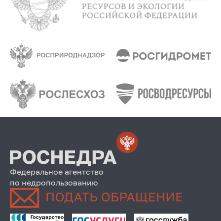
Федеральное агентство
по недропользованию