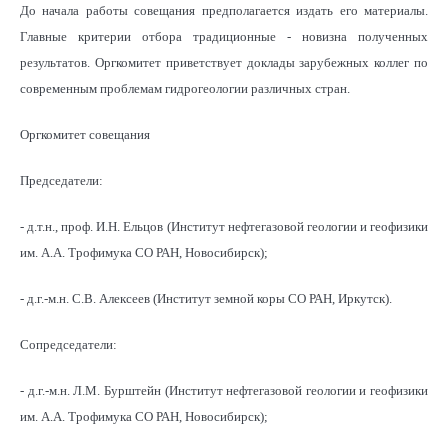
До начала работы совещания предполагается издать его материалы.
Главные критерии отбора традиционные - новизна полученных
результатов. Оргкомитет приветствует доклады зарубежных коллег по
современным проблемам гидрогеологии различных стран.
Оргкомитет совещания
Председатели:
- д.т.н., проф. И.Н. Ельцов (Институт нефтегазовой геологии и геофизики
им. А.А. Трофимука СО РАН, Новосибирск);
- д.г.-м.н. С.В. Алексеев (Институт земной коры СО РАН, Иркутск).
Сопредседатели:
- д.г.-м.н. Л.М. Бурштейн (Институт нефтегазовой геологии и геофизики
им. А.А. Трофимука СО РАН, Новосибирск);