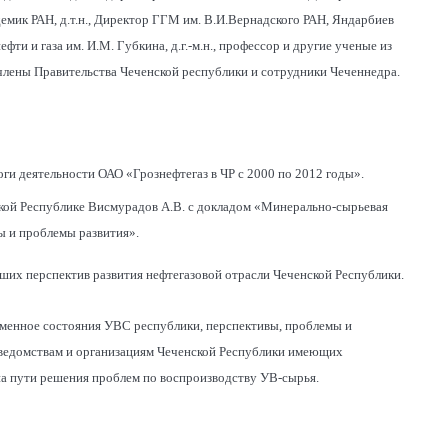
емик РАН, д.т.н., Директор ГГМ им. В.И.Вернадского РАН, Яндарбиев
ефти и газа им. И.М. Губкина, д.г.-м.н., профессор и другие ученые из
члены Правительства Чеченской республики и сотрудники Чеченнедра.
оги деятельности ОАО «Грознефтегаз в ЧР с 2000 по 2012 годы».
кой Республике Висмурадов А.В. с докладом «Минерально-сырьевая
ы и проблемы развития».
ших перспектив развития нефтегазовой отрасли Чеченской Республики.
еменное состояния УВС республики, перспективы, проблемы и
 ведомствам и организациям Чеченской Республики имеющих
на пути решения проблем по воспроизводству УВ-сырья.