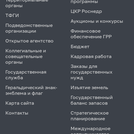
программы
органы
ЦКР Роснедр
ТФГИ
Аукционы и конкурсы
Подведомственные
организации
Финансовое
обеспечение ГРР
Открытое агентство
Бюджет
Коллегиальные и
совещательные
Кадровая работа
органы
Заказы для
Государственная
государственных
служба
нужд
Геральдический знак-
Изъятие земель
эмблема и флаг
Государственный
Карта сайта
баланс запасов
Контакты
Стратегическое
планирование
Международное
сотрудничество