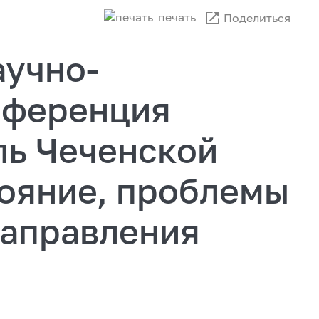
печать
Поделиться
аучно-
нференция
ль Чеченской
тояние, проблемы
направления