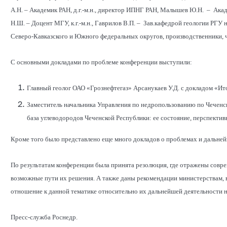
А.Н. – Академик РАН, д.г.-м.н., директор ИПНГ РАН, Малышев Ю.Н. – Акад
Н.Ш. – Доцент МГУ, к.г.-м.н., Гаврилов В.П. – Зав.кафедрой геологии РГУ н
Северо-Кавказского и Южного федеральных округов, производственники, 
С основными докладами по проблеме конференции выступили:
Главный геолог ОАО «Грознефтегаз» Арсанукаев У.Д. с докладом «Ит
Заместитель начальника Управления по недропользованию по Чеченс
база углеводородов Чеченской Республики: ее состояние, перспектив
Кроме того было представлено еще много докладов о проблемах и дальней
По результатам конференции была принята резолюция, где отражены совр
возможные пути их решения. А также даны рекомендации министерствам,
отношение к данной тематике относительно их дальнейшей деятельности 
Пресс-служба Роснедр.