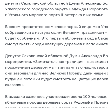
депутат Сахалинской областной Думы Александр Бо
Углегорского городского округа Надежда Скоробога
и Угольного морского порта Шахтерска и их семьи.
В своем приветственном слове первый вице-мэр Угл
собравшихся с наступающим Великим праздником – 
будет особенным. Это первый яблоневый сад в Саха
смогут гулять среди цветущих деревьев и вспоминат
Депутат Сахалинской областной Думы Александр Бо
мероприятия. «Замечательная традиция – высаживат
посаженным деревом мы чтим память о наших героич
они завоевали для нас Великую Победу, дали нашей 
будущем потомки будут смотреть на цветущие дерев
сказалон.
В высадке саженцев участвовали около 100 человек
яблоневые породы деревьев сорта Рудольф и Прерие
деревья расцветут белыми, розовыми и бордовыми ц