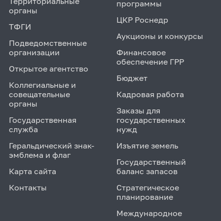
Территориальные
программы
органы
ЦКР Роснедр
ТФГИ
Аукционы и конкурсы
Подведомственные
организации
Финансовое
обеспечение ГРР
Открытое агентство
Бюджет
Коллегиальные и
совещательные
Кадровая работа
органы
Заказы для
Государственная
государственных
служба
нужд
Геральдический знак-
Изъятие земель
эмблема и флаг
Государственный
Карта сайта
баланс запасов
Контакты
Стратегическое
планирование
Международное