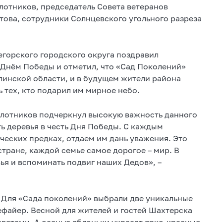
лотников, председатель Совета ветеранов
това, сотрудники Солнцевского угольного разреза
егорского городского округа поздравил
Днём Победы и отметил, что «Сад Поколений»
линской области, и в будущем жители района
ь тех, кто подарил им мирное небо.
лотников подчеркнул высокую важность данного
ь деревья в честь Дня Победы. С каждым
еских предках, отдаем им дань уважения. Это
стране, каждой семье самое дорогое – мир. В
ья и вспоминать подвиг наших Дедов», –
. Для «Сада поколений» выбрали две уникальные
файер. Весной для жителей и гостей Шахтерска
ветами. А осенью яблоньки украсят ярко-красные