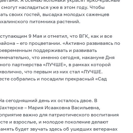
смогут насладиться уже в этом году. Чтобы
вать своих гостей, высадка молодых саженцев
халинского питомника растений.
тупающим 9 Мая и отметил, что ВГК, как и все
айона – его процветании. «Активно развиваясь по
оевременным поддерживать и развивать
имечательно, что именно сегодня, накануне Дня
ного партнерства «ЛУЧШЕ», в рамках которой
волично, что первым из них стал «ЛУЧШЕ.
есте собрались и посадили прекрасный «Сад
На сегодняшний день их осталось двое. В
Шахтерске – Мария Исааковна Васильевна,
роприятие важно для патриотического воспитания
сте и взрослые, и молодое поколение делают
память будет звучать здесь об ушедших ветеранах