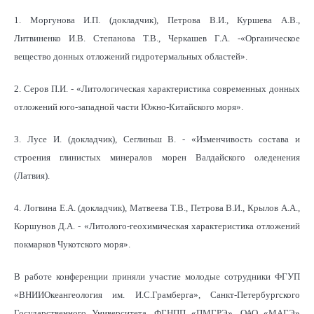
1. Моргунова И.П. (докладчик), Петрова В.И., Куршева А.В.,
Литвиненко И.В. Степанова Т.В., Черкашев Г.А. -«Органическое
вещество донных отложений гидротермальных областей».
2. Серов П.И. - «Литологическая характеристика современных донных
отложений юго-западной части Южно-Китайского моря».
3. Лусе И. (докладчик), Сеглиньш В. - «Изменчивость состава и
строения глинистых минералов морен Валдайского оледенения
(Латвия).
4. Логвина Е.А. (докладчик), Матвеева Т.В., Петрова В.И., Крылов А.А.,
Коршунов Д.А. - «Литолого-геохимическая характеристика отложений
покмарков Чукотского моря».
В работе конференции приняли участие молодые сотрудники ФГУП
«ВНИИОкеангеология им. И.С.Грамберга», Санкт-Петербургского
Государственного Университета, ФГНПП «ПМГРЭ», ОАО «МАГЭ»