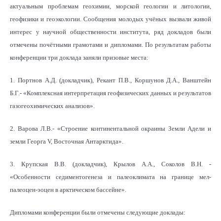
актуальным проблемам геохимии, морской геологии и литологии,
геофизики и геоэкологии. Сообщения молодых учёных вызвали живой
интерес у научной общественности института, ряд докладов были
отмечены почётными грамотами и дипломами. По результатам работы
конференции три доклада заняли призовые места:
1. Портнов А.Д. (докладчик), Рекант П.В., Коршунов Д.А., Ванштейн
Б.Г.- «Комплексная интерпретация геофизических данных и результатов
газогеохимических анализов».
2. Варова Л.В.- «Строение континентальной окраины Земли Адели и
земли Георга V, Восточная Антарктида».
3. Крупская В.В. (докладчик), Крылов А.А., Соколов В.Н. -
«Особенности седиментогенеза и палеоклимата на границе мел-
палеоцен-эоцен в арктическом бассейне».
Дипломами конференции были отмечены следующие доклады: