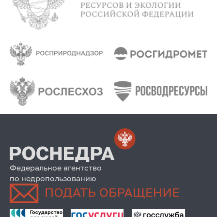
Федеральное агентство
по недропользованию