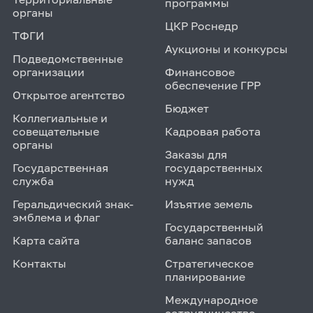
программы
органы
ЦКР Роснедр
ТФГИ
Аукционы и конкурсы
Подведомственные
организации
Финансовое
обеспечение ГРР
Открытое агентство
Бюджет
Коллегиальные и
совещательные
Кадровая работа
органы
Заказы для
Государственная
государственных
служба
нужд
Геральдический знак-
Изъятие земель
эмблема и флаг
Государственный
Карта сайта
баланс запасов
Контакты
Стратегическое
планирование
Международное
сотрудничество