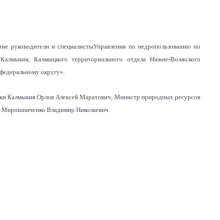
стие руководители и специалистыУправления по недропользованию по
 Калмыкия, Калмыцкого территориального отдела Нижне-Волжского
федеральному округу».
лики Калмыкия Орлов Алексей Маратович, Министр природных ресурсов
я Мирошниченко Владимир Николаевич.