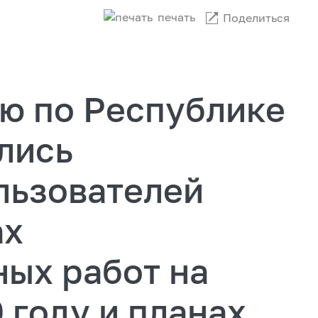
печать
Поделиться
ю по Республике
лись
льзователей
ах
ных работ на
0 году и планах