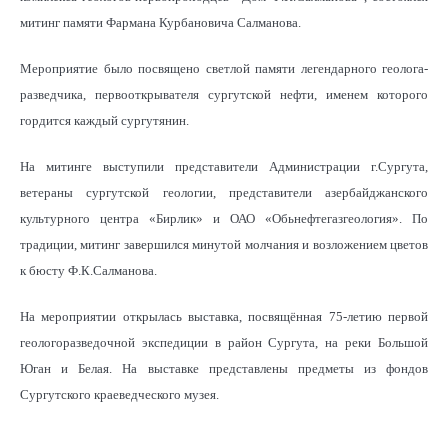
митинг памяти Фармана Курбановича Салманова.
Мероприятие было посвящено светлой памяти легендарного геолога-
разведчика, первооткрывателя сургутской нефти, именем которого
гордится каждый сургутянин.
На митинге выступили представители Администрации г.Сургута,
ветераны сургутской геологии, представители азербайджанского
культурного центра «Бирлик» и ОАО «Обьнефтегазгеология». По
традиции, митинг завершился минутой молчания и возложением цветов
к бюсту Ф.К.Салманова.
На мероприятии открылась выставка, посвящённая 75-летию первой
геологоразведочной экспедиции в район Сургута, на реки Большой
Юган и Белая. На выставке представлены предметы из фондов
Сургутского краеведческого музея.