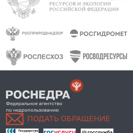
Федеральное агентство
по недропользованию