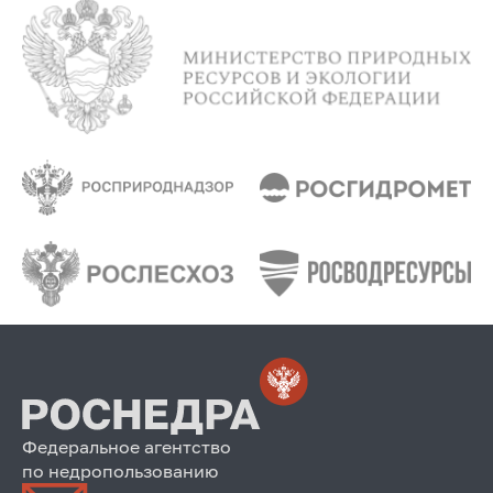
Федеральное агентство
по недропользованию