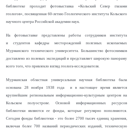
библиотеке проходит фотовыставка «Кольский Север глазами
геологов», посвященная 60-летию Геологического института Кольского
научного центра Российской академии наук.
На фотовыставке представлены работы сотрудников института
и студентов кафедры месторождений полезных ископаемых
Мурманского технического университета. Большинство фотоснимков
доставлено из полевых экспедиций и представляет широкую панораму
всего того, что привлекло взгляд геолога-исследователя.
Мурманская областная универсальная научная библиотека была
основана
28 ноября
1938
года и в настоящее время является
крупнейшим региональным информационно-культурным центром на
Кольском полуострове
. Основой информационных ресурсов
библиотеки являются ее фонды, которые регулярно пополняются.
Сегодня фонды библиотеки - это более 2700 тысяч единиц хранения,
включая более 700 названий периодических изданий, техническую