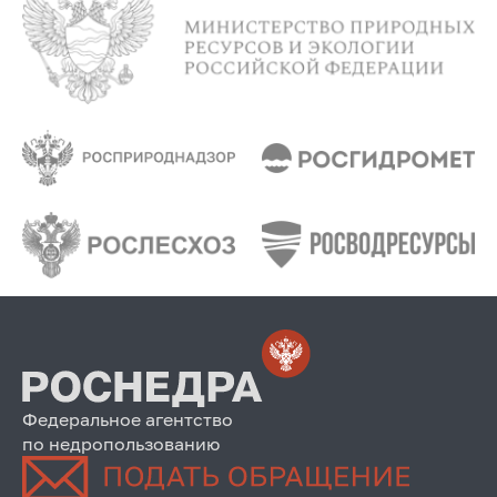
Федеральное агентство
по недропользованию