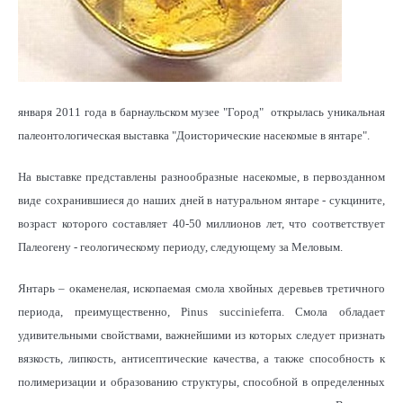
января 2011 года в барнаульском музее "Город" открылась уникальная
палеонтологическая выставка "Доисторические насекомые в янтаре".
На выставке представлены разнообразные насекомые, в первозданном
виде сохранившиеся до наших дней в натуральном янтаре - сукцините,
возраст которого составляет 40-50 миллионов лет, что соответствует
Палеогену - геологическому периоду, следующему за Меловым.
Янтарь – окаменелая, ископаемая смола хвойных деревьев третичного
периода, преимущественно, Pinus succinieferra. Смола обладает
удивительными свойствами, важнейшими из которых следует признать
вязкость, липкость, антисептические качества, а также способность к
полимеризации и образованию структуры, способной в определенных