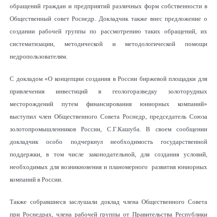
обращений граждан и предприятий различных форм собственности в
Общественный совет Роснедр. Докладчик также внес предложение о
создании рабочей группы по рассмотрению таких обращений, их
систематизации, методической и методологической помощи
недропользователям.
С докладом «О концепции создания в России биржевой площадки для
привлечения инвестиций в геологоразведку золоторудных
месторождений путем финансирования юниорных компаний»
выступил член Общественного Совета Роснедр, председатель Союза
золотопромышленников России, С.Г.Кашуба. В своем сообщении
докладчик особо подчеркнул необходимость государственной
поддержки, в том числе законодательной, для создания условий,
необходимых для возникновения и планомерного развития юниорных
компаний в России.
Также собравшиеся заслушали доклад члена Общественного Совета
при Роснедрах, члена рабочей группы от Правительства Республики