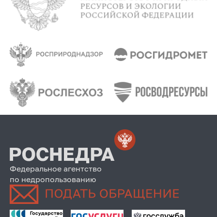
Федеральное агентство
по недропользованию