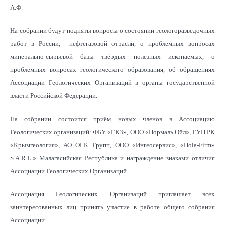
А.Ф.
На собрании будут подняты вопросы о состоянии геологоразведочных
работ в России, нефтегазовой отрасли, о проблемных вопросах
минерально-сырьевой базы твёрдых полезных ископаемых, о
проблемных вопросах геологического образования, об обращениях
Ассоциации Геологических Организаций в органы государственной
власти Российской Федерации.
На собрании состоится приём новых членов в Ассоциацию
Геологических организаций: ФБУ «ГКЗ», ООО «Нормаль Ойл», ГУП РК
«Крымгеология», АО ОГК Групп, ООО «Ингеосервис», «Hola-Firm»
S.A.R.L.» Малагасийская Республика и награждение знаками отличия
Ассоциации Геологических Организаций.
Ассоциация Геологических Организаций приглашает всех
заинтересованных лиц принять участие в работе общего собрания
Ассоциации.