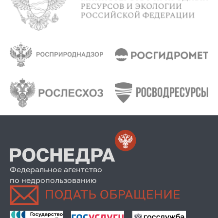
Федеральное агентство
по недропользованию