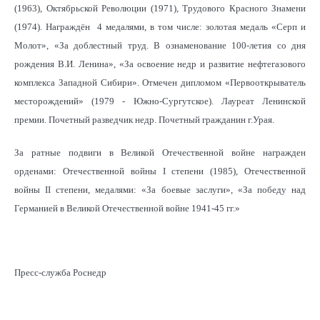
(1963), Октябрьской Революции (1971), Трудового Красного Знамени
(1974). Награждён 4 медалями, в том числе: золотая медаль «Серп и
Молот», «За доблестный труд. В ознаменование 100-летия со дня
рождения В.И. Ленина», «За освоение недр и развитие нефтегазового
комплекса Западной Сибири». Отмечен дипломом «Первооткрыватель
месторождений» (1979 - Южно-Сургутское). Лауреат Ленинской
премии. Почетный разведчик недр. Почетный гражданин г.Урая.
За ратные подвиги в Великой Отечественной войне награжден
орденами: Отечественной войны I степени (1985), Отечественной
войны II степени, медалями: «За боевые заслуги», «За победу над
Германией в Великой Отечественной войне 1941-45 гг.»
Пресс-служба Роснедр