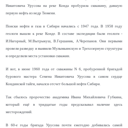
Никитовича Урусова на реке Конда пробурила скважину, давшую
первую нефть из недр Тюмени.
Поиски нефти и газа в Сибири начались с 1947 года. В 1958 году
геологи вышли к реке Конде. В составе экспедиции были геологи -
И.Нагорный, М.Вытрыкуш, В.Гершаник, А.Черепанов. Они первыми
провели разведку и выявили Мулымьинскую и Трехозерную структуры
и определили места установки скважин.
И вот, в июне 1960 года от скважины N 6, пробуренной бригадой
бурового мастера Семена Никитовича Урусова в самом сердце
Кондинской тайги, начался отсчет большой нефти Сибири.
Так сбылось пророчество академика Ивана Михайловича Губкина,
который ещё в тридцатые годы предсказывал наличие здесь
месторождений.
В 60-е годы бригада Урусова почти ежегодно добивалась самой