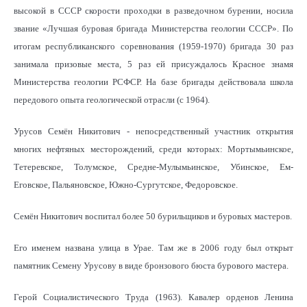
высокой в СССР скорости проходки в разведочном бурении, носила
звание «Лучшая буровая бригада Министерства геологии СССР». По
итогам республиканского соревнования (1959-1970) бригада 30 раз
занимала призовые места, 5 раз ей присуждалось Красное знамя
Министерства геологии РСФСР. На базе бригады действовала школа
передового опыта геологической отрасли (с 1964).
Урусов Семён Никитович - непосредственный участник открытия
многих нефтяных месторождений, среди которых: Мортымьинское,
Тетеревское, Толумское, Средне-Мулымьинское, Убинское, Ем-
Еговское, Пальяновское, Южно-Сургутское, Федоровское.
Семён Никитович воспитал более 50 бурильщиков и буровых мастеров.
Его именем названа улица в Урае. Там же в 2006 году был открыт
памятник Семену Урусову в виде бронзового бюста бурового мастера.
Герой Социалистического Труда (1963). Кавалер орденов Ленина