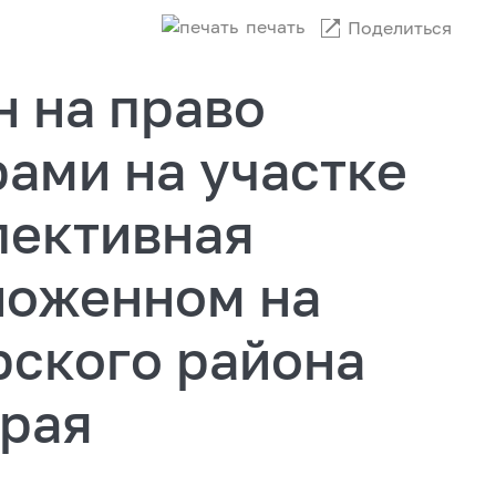
печать
Поделиться
н на право
ами на участке
пективная
ложенном на
рского района
края