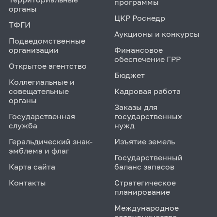
программы
органы
ЦКР Роснедр
ТФГИ
Аукционы и конкурсы
Подведомственные
организации
Финансовое
обеспечение ГРР
Открытое агентство
Бюджет
Коллегиальные и
совещательные
Кадровая работа
органы
Заказы для
Государственная
государственных
служба
нужд
Геральдический знак-
Изъятие земель
эмблема и флаг
Государственный
Карта сайта
баланс запасов
Контакты
Стратегическое
планирование
Международное
сотрудничество