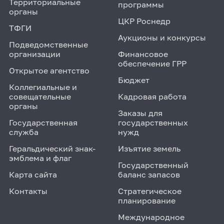
Территориальные
программы
органы
ЦКР Роснедр
ТФГИ
Аукционы и конкурсы
Подведомственные
организации
Финансовое
обеспечение ГРР
Открытое агентство
Бюджет
Коллегиальные и
совещательные
Кадровая работа
органы
Заказы для
Государственная
государственных
служба
нужд
Геральдический знак-
Изъятие земель
эмблема и флаг
Государственный
Карта сайта
баланс запасов
Контакты
Стратегическое
планирование
Международное