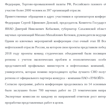
Федерации, Торгово-промышленной палаты РФ, Российского газового 
участие более 2000 человек из 397 организаций отрасли.
Приветственные обращения в адрес участников и организаторов конфер
Федерации Сергей Ефимович Донской, председатель Комитета Государст
ЯНАО Дмитрий Николаевич Кобылкин, губернатор Сахалинской области
научных организаций Михаил Михайлович Котюков, руководители ведущи
Одним из ключевых мероприятий конференции стал очный этап III Все
нефтегазовой отрасли России, на котором свои проекты представили побе
2018 году проекты команд студенческих объединений были посвящен
региона с учетом экологических проблем и геополитических особ
представителей профильных министерств и нефтегазовых компаний, 
университета, которая помимо переходящего кубка лучшего СНО получ
региона от официального партнера конкурса – компании ПАО «ЛУКОЙЛ».
Согласно программе, работа конференции продолжилась по 14 основным
было заслушано более 700 научных работ по 23 тематическим напра
Экспертные комиссии по каждому из направлений отметили рост инте
проработки представленных работ в целом.