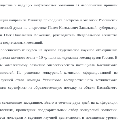
общества и ведущих нефтегазовых компаний. В мероприятии приняли
енции направили Министр природных ресурсов и экологии Российской
венной думы по энергетике Павел Николаевич Завальный, губернатор
 Олег Николаевич Кожемяко, руководитель Федерального агентства
х нефтегазовых компаний.
российского конкурса на лучшее студенческое научное объединение
дители заочного этапа – 10 лучших молодежных команд вузов России. В
ы комплексному развитию энергетического потенциала Каспийского
енностей. По решению конкурсной комиссии, сформированной из
лучшей стала команда Ухтинского государственного технического
ила сертификат на образовательную поездку на объект Каспийского
 секционным заседаниям. Всего в течение двух дней на конференции
влениям, прошедших предварительный отбор конкурсной комиссии.
реса молодежи к ведению научной деятельности и повышение уровня