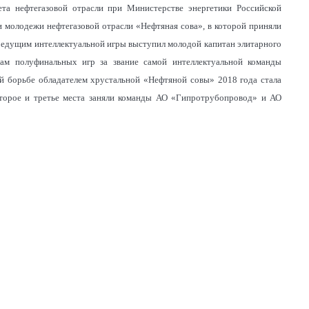
та нефтегазовой отрасли при Министерстве энергетики Российской
и молодежи нефтегазовой отрасли «Нефтяная сова», в которой приняли
 Ведущим интеллектуальной игры выступил молодой капитан элитарного
там полуфинальных игр за звание самой интеллектуальной команды
й борьбе обладателем хрустальной «Нефтяной совы» 2018 года стала
ое и третье места заняли команды АО «Гипротрубопровод» и АО