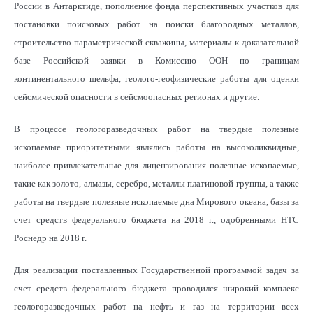
России в Антарктиде, пополнение фонда перспективных участков для
постановки поисковых работ на поиски благородных металлов,
строительство параметрической скважины, материалы к доказательной
базе Российской заявки в Комиссию ООН по границам
континентального шельфа, геолого-геофизические работы для оценки
сейсмической опасности в сейсмоопасных регионах и другие.
В процессе геологоразведочных работ на твердые полезные
ископаемые приоритетными являлись работы на высоколиквидные,
наиболее привлекательные для лицензирования полезные ископаемые,
такие как золото, алмазы, серебро, металлы платиновой группы, а также
работы на твердые полезные ископаемые дна Мирового океана, базы за
счет средств федерального бюджета на 2018 г., одобренными НТС
Роснедр на 2018 г.
Для реализации поставленных Государственной программой задач за
счет средств федерального бюджета проводился широкий комплекс
геологоразведочных работ на нефть и газ на территории всех