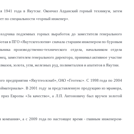
я 1941 года в Якутске. Окончил Алданский горный техникум, затем
ет по специальности «горный инженер».
ходчика подземных горных выработок до заместителя генерального
отая в ПГО «Якутскгеология» сначала старшим инженером по буровым
льника производственно-технического отдела, начальником отдела
онец, заместителем генерального директора, принимал активное участие
мазов, золота, угля, железных руд, полиметаллов и апатитов в Якутии.
ого предприятия «Якутгеолснаб», ОАО «Геотекс». С 1998 года по 2004
ройматериалы». В 2001 году за представленную продукцию из мрамора,
 приз Европы «За качество», а Л.П. Антоновичу был вручен золотой
 компания», а с 2009 года по настоящее время - главным инженером-