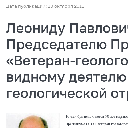
Дата публикации: 10 октября 2011
Леониду Павлови
Председателю П
«Ветеран-геолог
видному деятелю
геологической от
10 октября исполняется 70 лет выда
Президиума ООО «Ветеран-геологора