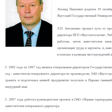
Леонид Павлович родился 10 октябр
Якутский Государственный Университ
Л.П. Антонович прошел путь от про
директора ПГО «Якутскгеология».
Раб
работам, затем заместителем нача
организации труда и зарплаты, и, нак
в поисках и разведке месторождений ал
С 1992 года по 1997 год являлся генеральным директором Государственн
год - заместитель генерального директора по производству ЗАО «Якутст
гранита и поделочных камней предприятие получило в Париже главный
нагрудный знак.
С 2007 года работал руководителем проекта в ОАО «Первая горнорудная
заместителем генерального директора.