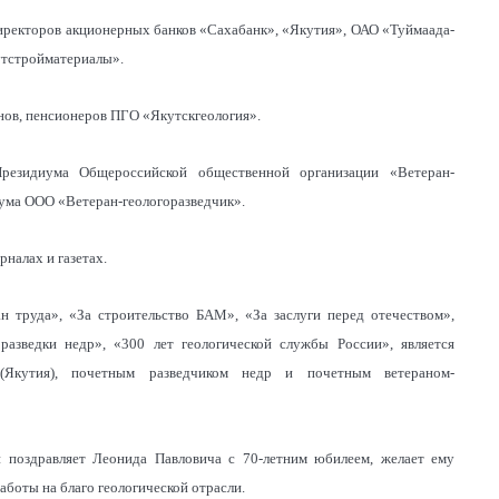
директоров акционерных банков «Сахабанк», «Якутия», ОАО «Туймаада-
кутстройматериалы».
нов, пенсионеров ПГО «Якутскгеология».
резидиума Общероссийской общественной организации «Ветеран-
иума ООО «Ветеран-геологоразведчик».
рналах и газетах.
н труда», «За строительство БАМ», «За заслуги перед отечеством»,
азведки недр», «300 лет геологической службы России», является
(Якутия), почетным разведчиком недр и почетным ветераном-
и поздравляет Леонида Павловича с 70-летним юбилеем, желает ему
аботы на благо геологической отрасли.