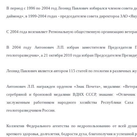
В период с 1996 по 2004 год Леонид Павлович избирался членом совета 
даймонд», в 1999-2004 годах - председателем совета директороа ЗАО «Я
С 2004 года возглавляет Региональную общественную организацию ветера
В 2004 году Антонович Л.П. избран заместителем Председателя П
геологоразведчик», а 21 октября 2010 года избран Председателем Презид
Леонид Павлович является автором 115 статей по геологии в различных жу
Антонович Л.П. награжден орденом «Знак Почета», медалями: «Ветера
серебряной и бронзовой медалями ВДНХ СССР, знаками: «Отличник р
заслуженным работником народного хозяйства Республики Саха 
геологоразведчиком России.
Коллектив Федерального агентства по недропользованию от всей душ
крепкого здоровья, долголетия, бодрости духа, благополучия и успешной р