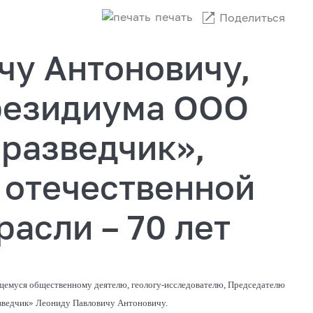
печать
Поделиться
чу Антоновичу,
резидиума ООО
оразведчик»,
 отечественной
расли – 70 лет
ющемуся общественному деятелю, геологу-исследователю, Председателю
зведчик» Леониду Павловичу Антоновичу.