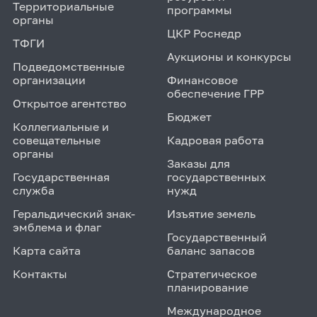
Территориальные
программы
органы
ЦКР Роснедр
ТФГИ
Аукционы и конкурсы
Подведомственные
организации
Финансовое
обеспечение ГРР
Открытое агентство
Бюджет
Коллегиальные и
совещательные
Кадровая работа
органы
Заказы для
Государственная
государственных
служба
нужд
Геральдический знак-
Изъятие земель
эмблема и флаг
Государственный
Карта сайта
баланс запасов
Контакты
Стратегическое
планирование
Международное