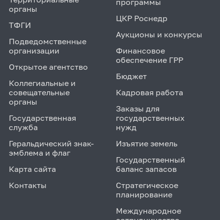
программы
органы
ЦКР Роснедр
ТФГИ
Аукционы и конкурсы
Подведомственные
организации
Финансовое
обеспечение ГРР
Открытое агентство
Бюджет
Коллегиальные и
совещательные
Кадровая работа
органы
Заказы для
Государственная
государственных
служба
нужд
Геральдический знак-
Изъятие земель
эмблема и флаг
Государственный
Карта сайта
баланс запасов
Контакты
Стратегическое
планирование
Международное
сотрудничество