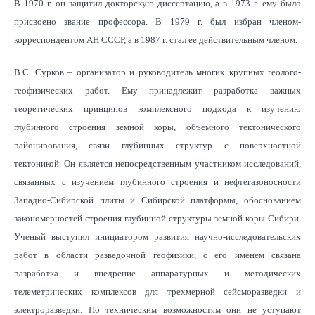
В 1970 г. он защитил докторскую диссертацию, а в 1973 г. ему было
присвоено звание профессора. В 1979 г. был избран членом-
корреспондентом АН СССР, а в 1987 г. стал ее действительным членом.
В.С. Сурков – организатор и руководитель многих крупных геолого-
геофизических работ. Ему принадлежит разработка важных
теоретических принципов комплексного подхода к изучению
глубинного строения земной коры, объемного тектонического
районирования, связи глубинных структур с поверхностной
тектоникой. Он является непосредственным участником исследований,
связанных с изучением глубинного строения и нефтегазоносности
Западно-Сибирской плиты и Сибирской платформы, обоснованием
закономерностей строения глубинной структуры земной коры Сибири.
Ученый выступил инициатором развития научно-исследовательских
работ в области разведочной геофизики, с его именем связана
разработка и внедрение аппаратурных и методических
телеметрических комплексов для трехмерной сейсморазведки и
электроразведки. По техническим возможностям они не уступают