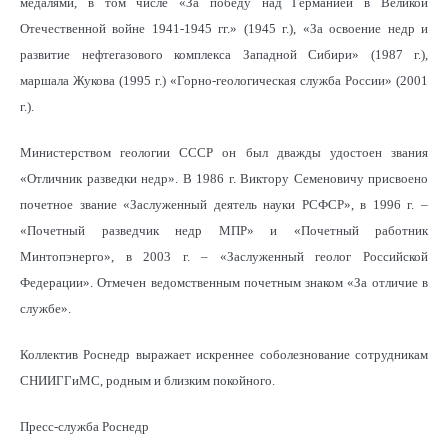
медалями, в том числе «За победу над Германией в Великой
Отечественной войне 1941-1945 гг.» (1945 г.), «За освоение недр и
развитие нефтегазового комплекса Западной Сибири» (1987 г.),
маршала Жукова (1995 г.) «Горно-геологическая служба России» (2001
г.).
Министерством геологии СССР он был дважды удостоен звания
«Отличник разведки недр». В 1986 г. Виктору Семеновичу присвоено
почетное звание «Заслуженный деятель науки РСФСР», в 1996 г. –
«Почетный разведчик недр МПР» и «Почетный работник
Минтопэнерго», в 2003 г. – «Заслуженный геолог Российской
Федерации». Отмечен ведомственным почетным знаком «За отличие в
службе».
Коллектив Роснедр выражает искреннее соболезнование сотрудникам
СНИИГГиМС, родным и близким покойного.
Пресс-служба Роснедр