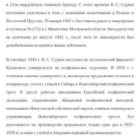
в 23-ю гвардейскую танковую бригаду. С этого времени В. С. Сурков
постоянно участвовал в боях с немецкими захватчиками в Польше и
Восточной Пруссии. 26 января 1945 г. был тяжело ранен и эвакуирован
в госпиталь № 2732 в г. Ивантеевку Московской области. Находился там
на излечении до августа 1945 г., после чего по инвалидности был
демобилизован из армии в звании лейтенанта.
В сентябре 1945 г. В. С. Сурков поступил на геологический факультет
Казанского университета на геофизическое отделение. В 1950 г. с
отличием окончил университет и, несмотря на предложение остаться в
аспирантуре, уехал с семьей в Сибирь в Новосибирский геофизический
трест. В тресте работал начальником Енисейской геофизической
экспедиции, управляющим Абаканской геофизической конторой,
начальником Минусинской сейсмической партии, главным инженером и
управляющим Новосибирского геофизического треста. Его
деятельность на производстве прерывалась только один раз в 1955-
1956 гг. в связи с учебой в Академии нефтяной промышленности.