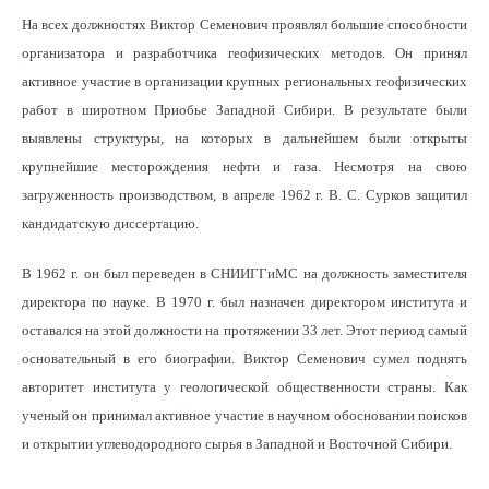
На всех должностях Виктор Семенович проявлял большие способности
организатора и разработчика геофизических методов. Он принял
активное участие в организации крупных региональных геофизических
работ в широтном Приобье Западной Сибири. В результате были
выявлены структуры, на которых в дальнейшем были открыты
крупнейшие месторождения нефти и газа. Несмотря на свою
загруженность производством, в апреле 1962 г. В. С. Сурков защитил
кандидатскую диссертацию.
В 1962 г. он был переведен в СНИИГГиМС на должность заместителя
директора по науке. В 1970 г. был назначен директором института и
оставался на этой должности на протяжении 33 лет. Этот период самый
основательный в его биографии. Виктор Семенович сумел поднять
авторитет института у геологической общественности страны. Как
ученый он принимал активное участие в научном обосновании поисков
и открытии углеводородного сырья в Западной и Восточной Сибири.