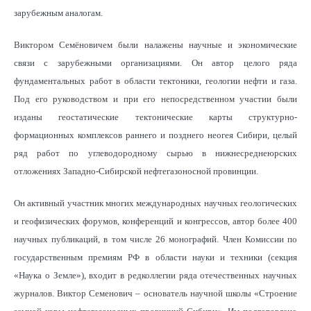
зарубежным аналогам.
Виктором Семёновичем были налажены научные и экономические
связи с зарубежными организациями. Он автор целого ряда
фундаментальных работ в области тектоники, геологии нефти и газа.
Под его руководством и при его непосредственном участии были
изданы геостатические тектонические карты структурно-
формационных комплексов раннего и позднего неогея Сибири, целый
ряд работ по углеводородному сырью в нижнесреднеюрских
отложениях Западно-Сибирской нефтегазоносной провинции.
Он активный участник многих международных научных геологических
и геофизических форумов, конференций и конгрессов, автор более 400
научных публикаций, в том числе 26 монографий. Член Комиссии по
государственным премиям РФ в области науки и техники (секция
«Наука о Земле»), входит в редколлегии ряда отечественных научных
журналов. Виктор Семенович – основатель научной школы «Строение