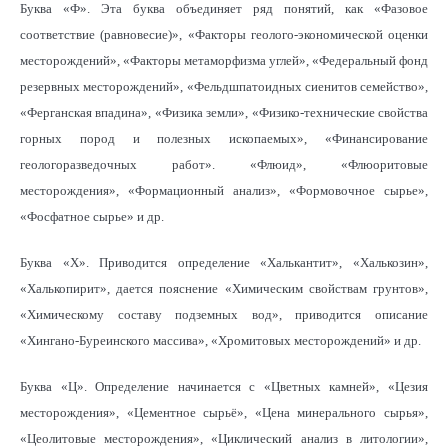
Буква «Ф». Эта буква объединяет ряд понятий, как «Фазовое
соответствие (равновесие)», «Факторы геолого-экономической оценки
месторождений», «Факторы метаморфизма углей», «Федеральный фонд
резервных месторождений», «Фельдшпатоидных сиенитов семейство»,
«Ферганская впадина», «Физика земли», «Физико-технические свойства
горных пород и полезных ископаемых», «Финансирование
геологоразведочных работ». «Флюид», «Флюоритовые
месторождения», «Формационный анализ», «Формовочное сырье»,
«Фосфатное сырье» и др.
Буква «Х». Приводится определение «Халькантит», «Халькозин»,
«Халькопирит», дается пояснение «Химическим свойствам грунтов»,
«Химическому составу подземных вод», приводится описание
«Хингано-Буреинского массива», «Хромитовых месторождений» и др.
Буква «Ц». Определение начинается с «Цветных камней», «Цезия
месторождения», «Цементное сырьё», «Цена минерального сырья»,
«Цеолитовые месторождения», «Циклический анализ в литологии»,