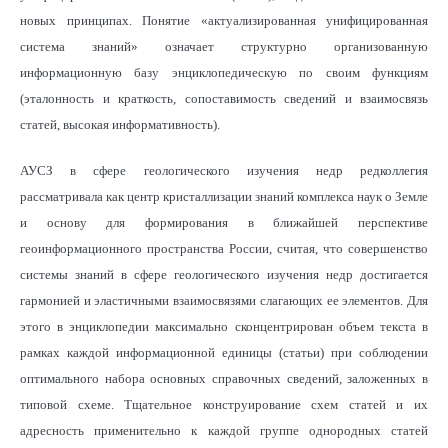
новых принципах. Понятие «актуализированная унифицированная
система знаний» означает структурно организованную
информационную базу энциклопедическую по своим функциям
(эталонность и краткость, сопоставимость сведений и взаимосвязь
статей, высокая информативность).
АУСЗ в сфере геологического изучения недр редколлегия
рассматривала как центр кристаллизации знаний комплекса наук о Земле
и основу для формирования в ближайшей перспективе
геоинформационного пространства России, считая, что совершенство
системы знаний в сфере геологического изучения недр достигается
гармонией и эластичными взаимосвязями слагающих ее элементов. Для
этого в энциклопедии максимально сконцентрирован объем текста в
рамках каждой информационной единицы (статьи) при соблюдении
оптимального набора основных справочных сведений, заложенных в
типовой схеме. Тщательное конструирование схем статей и их
адресность применительно к каждой группе однородных статей