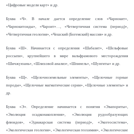
«Цифровые модели карт» и др.
Буква «Ч». В начале дается определение слов «Чарнокит»,
«Чарнокитоиды», «Чароит»…, «Четвертичная система (период)»,
«Четвертичная геология», «Чешский (Богемский) массив» и др.
Буква «Ш». Начинается с определения «Шабазит», «Шельфовые
россыпи», крупнейшего в мире вальфрамового месторождения
«Шичжуюань», «Шлиховой анализ», «Шпинель», «Шунгиты» и др.
Буква «Щ». «Щелочноземельные элементы», «Щелочные горные
породы», «Щелочные магматические серии», «Щелочные элементы» и
др.
Буква «Э». Определение начинается с понятия «Эвапориты»,
«Эволюция осадконакопления», «Эволюция рудообразующих
флюидов», «Эдиакарская система (период)», «Экогеосистема»,
«Экологическая геология», «Экологическая геохимия», «Экологические