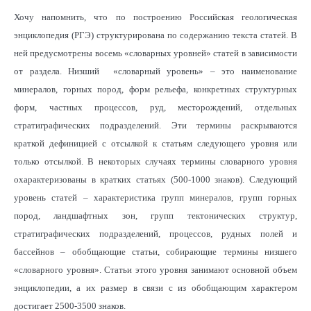
Хочу напомнить, что по построению Российская геологическая
энциклопедия (РГЭ) структурирована по содержанию текста статей. В
ней предусмотрены восемь «словарных уровней» статей в зависимости
от раздела. Низший «словарный уровень» – это наименование
минералов, горных пород, форм рельефа, конкретных структурных
форм, частных процессов, руд, месторождений, отдельных
стратиграфических подразделений. Эти термины раскрываются
краткой дефиницией с отсылкой к статьям следующего уровня или
только отсылкой. В некоторых случаях термины словарного уровня
охарактеризованы в кратких статьях (500-1000 знаков). Следующий
уровень статей – характеристика групп минералов, групп горных
пород, ландшафтных зон, групп тектонических структур,
стратиграфических подразделений, процессов, рудных полей и
бассейнов – обобщающие статьи, собирающие термины низшего
«словарного уровня». Статьи этого уровня занимают основной объем
энциклопедии, а их размер в связи с из обобщающим характером
достигает 2500-3500 знаков.