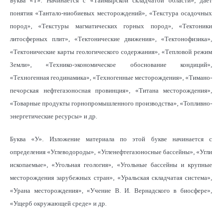
Буква «Т». Начинается с «Таймырской складчатой области», дает
понятия «Тантало-ниобиевых месторождений», «Текстура осадочных
пород», «Текстуры магматических горных пород», «Тектоники
литосферных плит», «Тектонические движения», «Тектонофизика»,
«Тектонические карты геологического содержания», «Тепловой режим
Земли», «Технико-экономическое обоснование кондиций»,
«Техногенная геодинамика», «Техногенные месторождения», «Тимано-
печорская нефтегазоносная провинция», «Титана месторождения»,
«Товарные продукты горнопромышленного производства», «Топливно-
энергетические ресурсы» и др.
Буква «У». Изложение материала по этой букве начинается с
определения «Углеводороды», «Угленефтегазоносные бассейны», «Угли
ископаемые», «Угольная геология», «Угольные бассейны и крупные
месторождения зарубежных стран», «Уральская складчатая система»,
«Урана месторождения», «Учение В. И. Вернадского в биосфере»,
«Ущерб окружающей среде» и др.