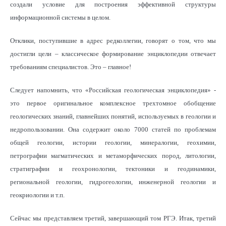
создали условие для построения эффективной структуры
информационной системы в целом.
Отклики, поступившие в адрес редколлегии, говорят о том, что мы
достигли цели – классическое формирование энциклопедии отвечает
требованиям специалистов. Это – главное!
Следует напомнить, что «Российская геологическая энциклопедия» -
это первое оригинальное комплексное трехтомное обобщение
геологических знаний, главнейших понятий, используемых в геологии и
недропользовании. Она содержит около 7000 статей по проблемам
общей геологии, истории геологии, минералогии, геохимии,
петрографии магматических и метаморфических пород, литологии,
стратиграфии и геохронологии, тектоники и геодинамики,
региональной геологии, гидрогеологии, инженерной геологии и
геокриологии и т.п.
Сейчас мы представляем третий, завершающий том РГЭ. Итак, третий