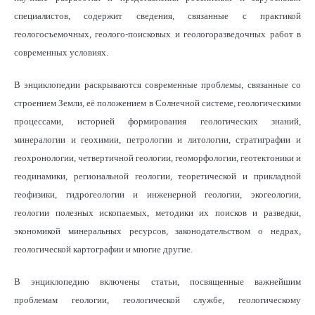
специалистов, содержит сведения, связанные с практикой
геологосъемочных, геолого-поисковых и геологоразведочных работ в
современных условиях.
В энциклопедии раскрываются современные проблемы, связанные со
строением Земли, её положением в Солнечной системе, геологическими
процессами, историей формирования геологических знаний,
минералогии и геохимии, петрологии и литологии, стратиграфии и
геохронологии, четвертичной геологии, геоморфологии, геотектоники и
геодинамики, региональной геологии, теоретической и прикладной
геофизики, гидрогеологии и инженерной геологии, экогеологии,
геологии полезных ископаемых, методики их поисков и разведки,
экономикой минеральных ресурсов, законодательством о недрах,
геологической картографии и многие другие.
В энциклопедию включены статьи, посвященные важнейшим
проблемам геологии, геологической службе, геологическому