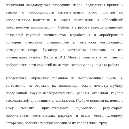
понимании «выдающегося разведчика недр», редколлегия пришла к
выводу о необходимости систематизации этого понятия по
определенным критериям и издает приложение к «Российской
геологической энциклопедии». Сейчас эта работа ведется специально
созданной группой специалистов, выработаны и апробированы
критерии отнесения специалистов к категории «выдающиеся
разведчики недр». Руководящие материалы разосланы во все
организации, включая ВУЗы и РАН. Многое зависит в этом плане от
добросовестности комиссий на местах, которым поручена эта работа.
Представляя напряжение терминов на вышеуказанные буквы, я,
естественно, не отражаю их энциклопедическую полноту, глубину
проделанной научно-исследовательской работы огромной группы
высококвалифицированных специалистов. Глубоко понимая их поиск, я
хочу выразить признательность редколлегии, редакторам-
консультантам тематических разделов и всему многочисленному
авторскому коллективу энциклопедии за их кропотливый труд.