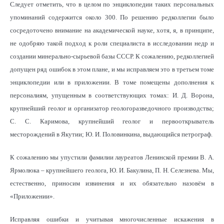
Следует отметить, что в целом по энциклопедии таких персональных
упоминаний содержится около 300. По решению редколлегии было
сосредоточено внимание на академической науке, хотя, я, в принципе,
не одобряю такой подход к роли специалиста в исследовании недр и
создании минерально-сырьевой базы СССР. К сожалению, редколлегией
допущен ряд ошибок в этом плане, и мы исправляем это в третьем томе
энциклопедии или в приложении. В томе помещены дополнения к
персоналиям, упущенным в соответствующих томах: И. Д. Ворона,
крупнейший геолог и организатор геологоразведочного производства;
С. С. Каримова, крупнейший геолог и первооткрыватель
месторождений в Якутии; Ю. И. Половинкина, выдающийся петрограф.
К сожалению мы упустили фамилии лауреатов Ленинской премии В. А.
Ярмолюка – крупнейшего геолога, Ю. И. Бакулина, П. Н. Селезнева. Мы,
естественно, приносим извинения и их обязательно назовём в
«Приложении».
Исправляя ошибки и учитывая многочисленные искажения в