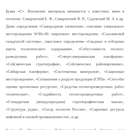
Буква «С». Изложение материала начинается с известных имен в
геологии: Саваренский Е. Ф., Саваренский Ф. П., Садовский М. А. и др.
Даны определения «Самородным элементам», описание уникального
месторождения W-Mo-Bi скарнового месторождения, «Сахалинской
складчатой системы», смысловое определение «Сводные и отборные
карты геологического содержания», «Себестоимость геолого-
разведочных работ», «Северо-американская платформа»,
«Сейсмическая стратиграфия», «Сейсмическое районирование»,
«Сибирская платформа», «Систематика минералов», «Скарновые
месторождения», «Соглашения о разделе продукции (СРП)», «Способы
оценки прогнозных ресурсов», «Средства геологоразведочных работ
технические», «Стадийность геологоразведочных работ»,
«Стандартная (международная) стратиграфическая шкала»,
«Структура руды», «Съезд геологов России», «Сырьевые ресурсы
нефтяной и газовой промышленности», и др.