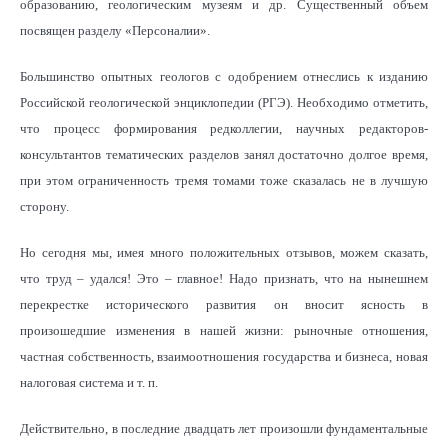
образованию, геологическим музеям и др. Существенный объем
посвящен разделу «Персоналии».
Большинство опытных геологов с одобрением отнеслись к изданию
Российской геологической энциклопедии (РГЭ). Необходимо отметить,
что процесс формирования редколлегии, научных редакторов-
консультантов тематических разделов занял достаточно долгое время,
при этом ограниченность тремя томами тоже сказалась не в лучшую
сторону.
Но сегодня мы, имея много положительных отзывов, можем сказать,
что труд – удался! Это – главное! Надо признать, что на нынешнем
перекрестке исторического развития он вносит ясность в
произошедшие изменения в нашей жизни: рыночные отношения,
частная собственность, взаимоотношения государства и бизнеса, новая
налоговая система и т. п.
Действительно, в последние двадцать лет произошли фундаментальные