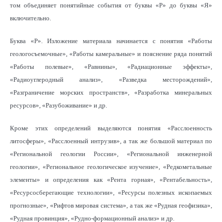
том объединяет понятийные события от буквы «Р» до буквы «Я»
включительно.
Буква «Р». Изложение материала начинается с понятия «Работы
геологосъемочные», «Работы камеральные» и пояснение ряда понятий
«Работы полевые», «Равнины», «Радиационные эффекты»,
«Радиоуглеродный анализ», «Разведка месторождений»,
«Разграничение морских пространств», «Разработка минеральных
ресурсов», «Разубоживание» и др.
Кроме этих определений выделяются понятия «Расслоенность
литосферы», «Расслоенный интрузив», а так же большой материал по
«Региональной геологии России», «Региональной инженерной
геологии», «Региональное геологическое изучение», «Редкометальные
элементы» и определения как «Рента горная», «Рентабельность»,
«Ресурсосберегающие технологии», «Ресурсы полезных ископаемых
прогнозные», «Рифтов мировая система», а так же «Рудная геофизика»,
«Рудная провинция», «Рудно-формационный анализ» и др.