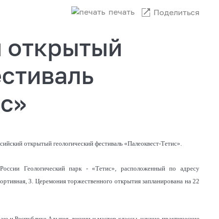
печать
Поделиться
й открытый
естиваль
ис»
оссийский открытый геологический фестиваль «Палеоквест-Тетис».
России Геологический парк - «Тетис», расположенный по адресу
ортивная, 3. Церемония торжественного открытия запланирована на 22
ю и Республике Адыгея, лекции и мастер-классы, научно-практические