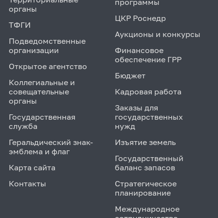
программы
органы
ЦКР Роснедр
ТФГИ
Аукционы и конкурсы
Подведомственные
организации
Финансовое
обеспечение ГРР
Открытое агентство
Бюджет
Коллегиальные и
совещательные
Кадровая работа
органы
Заказы для
Государственная
государственных
служба
нужд
Геральдический знак-
Изъятие земель
эмблема и флаг
Государственный
Карта сайта
баланс запасов
Контакты
Стратегическое
планирование
Международное
сотрудничество