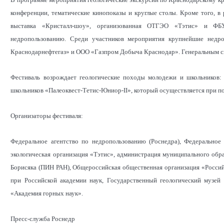
конференции, тематические кинопоказы и круглые столы. Кроме того, в
выставка «Кристалл-шоу», организованная ОТГЭО «Тэтис» и ФБ
недропользованию. Среди участников мероприятия крупнейшие нед
Краснодарнефтегаз» и ООО «Газпром Добыча Краснодар». Генеральным 
Фестиваль возрождает геологические походы молодежи и школьников:
школьников «Палеоквест-Тетис-Юниор-II», который осуществляется при
Организаторы фестиваля:
Федеральное агентство по недропользованию (Роснедра), Федеральное 
экологическая организация «Тэтис», администрация муниципального обр
Борисяка (ПИН РАН), Общероссийская общественная организация «Россий
при Российской академии наук, Государственный геологический музей
«Академия горных наук».
Пресс-служба Роснедр