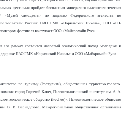
 рамках фестиваля пройдет бесплатная минералого-палеонтологическая
У «Музей самоцветы» по заданию Федерального агентства по
ропользователи России: ПАО ГМК «Норильский Никель», ООО «РН-
спонсором фестиваля выступает ООО «Майкромайн Рус».
 в его рамках состоится массовый геологический поход молодежи и
 поддержке ПАО ГМК «Норильский Никель» и ООО «Майкромайн Рус».
агентство по туризму (Ростуризм), общественная туристско-геолого-
азования город Горячий Ключ, Палеонтологический институт им. А. А.
ское геологическое общество (РосГео)», Палеонтологическое общество
 им. В. И. Вернадского, Межрегиональная общественная организация