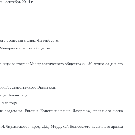
 - сентябрь 2014 г.
кого общества в Санкт-Петербурге.
я Минералогического общества.
аницы в истории Минералогического общества (к 180-летию со дня его
кции Государственного Эрмитажа.
кады Ленинграда.
1956 году.
я академика Евгения Константиновича Лазаренко, почетного члена
П.Н. Чирвинского и проф. Д.Д. Мордухай-Болтовского из личного архива