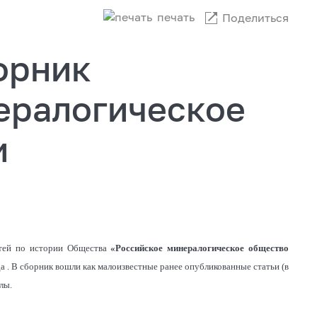
печать
Поделиться
орник
ералогическое
и
атей по истории Общества
«Российское минералогическое общество
 . В сборник вошли как малоизвестные ранее опубликованные статьи (в
лы.