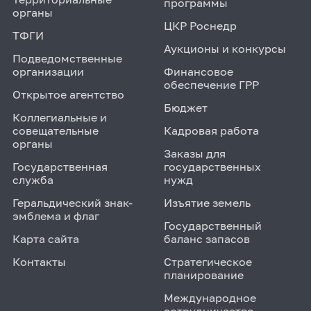
программы
органы
ЦКР Роснедр
ТФГИ
Аукционы и конкурсы
Подведомственные
организации
Финансовое
обеспечение ГРР
Открытое агентство
Бюджет
Коллегиальные и
совещательные
Кадровая работа
органы
Заказы для
Государственная
государственных
служба
нужд
Геральдический знак-
Изъятие земель
эмблема и флаг
Государственный
Карта сайта
баланс запасов
Контакты
Стратегическое
планирование
Международное
сотрудничество