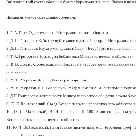
Окончательный состав сборника будет сформирован в июне. Выход в печать
Предварительное содержание сборника:
1. Г. А. Потт. О деятельности Минералогического общества.
2. Д. П. Григорьев. Забытые публикации о ранней истории Минералогичес
3. Д. П. Григорьев. Наука о минералах в Санкт-Петербурге в год основани
4. Т. А. Григорьева. К истории Библиотеки Минералогического общества.
5. В. В. Доливо-Добровольский. Некоторые недостаточно освещенные стр
основания).
6. М. В. Морозов. Лоренц Панснер в Тюрингии.
7. М. В. Морозов, Н. Г. Введенский. Медаль имени А. И. Антипова в колле
8. Д.П.Григорьев о деятельности Минералогического общества в годы бло
9. Ю. Л. Войтеховский. Съезд Всесоюзного минералогического общества в 
10. О. И. Матковский, В. И. Павлишин. К 100-летию со дня рождени
Всесоюзного минералогического общества.
11. Ю. Л. Войтеховский. Неизвестные письма акад. А.Е. Ферсмана, проф. 
проф. Д.П. Григорьева.