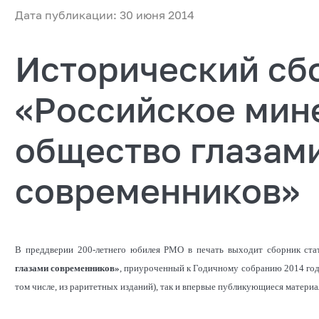
Дата публикации: 30 июня 2014
Исторический сб
«Российское мин
общество глазам
современников»
В преддверии 200-летнего юбилея РМО в печать выходит сборник ст
глазами современников»
, приуроченный к Годичному собранию 2014 года
том числе, из раритетных изданий), так и впервые публикующиеся материа