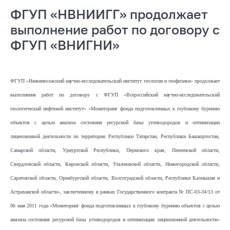
ФГУП «НВНИИГГ» продолжает
выполнение работ по договору с
ФГУП «ВНИГНИ»
ФГУП «Нижневолжский научно-исследовательский институт геологии и геофизики» продолжает
выполнение работ по договору с ФГУП «Всероссийский научно-исследовательский
геологический нефтяной институт» «Мониторинг фонда подготовленных к глубокому бурению
объектов с целью анализа состояния ресурсной базы углеводородов и оптимизации
лицензионной деятельности по территории Республики Татарстан, Республики Башкортостан,
Самарской области, Удмуртской Республики, Пермского края, Пензенской области,
Свердловской области, Кировской области, Ульяновской области, Нижегородской области,
Саратовской области, Оренбургской области, Волгоградской области, Республики Калмыкия и
Астраханской области», заключенному в рамках Государственного контракта № ПС-03-34/13 от
06 мая 2011 года «Мониторинг фонда подготовленных к глубокому бурению объектов с целью
анализа состояния ресурсной базы углеводородов и оптимизации лицензион­ной деятельности»