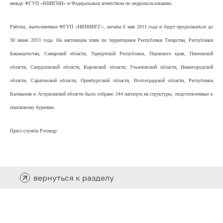
между ФГУП «ВНИГНИ» и Федеральным агентством по недропользованию.
Работы, выполняемые ФГУП «НВНИИГГ», начаты 6 мая 2011 года и будут продолжаться до
30 июня 2013 года. На настоящем этапе по территориям Республики Татарстан, Республики
Башкортостан, Самарской области, Удмуртской Республики, Пермского края, Пензенской
области, Свердловской области, Кировской области, Ульяновской области, Нижегородской
области, Саратовской области, Оренбургской области, Волгоградской области, Республики
Калмыкия и Астраханской области было собрано 544 паспорта на структуры, подготовленные к
поисковому бурению.
Пресс-служба Роснедр
вернуться к разделу