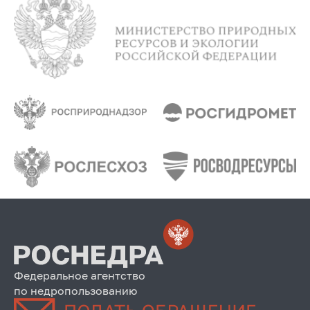
Федеральное агентство
по недропользованию