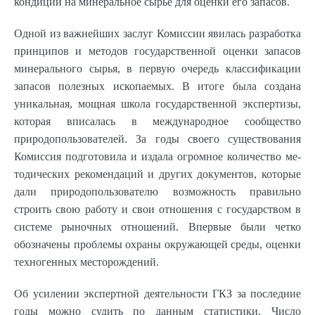
кондиции на минеральное сырье для оценки его запасов.
Одной из важнейших заслуг Комиссии явилась разработка
принципов и методов государственной оценки запа­сов
минерального сырья, в первую оче­редь классификации
запасов полезных ис­копаемых. В итоге была создана
уникальная, мощная школа государственной экспертизы,
которая вписалась в меж­дународное сообщество
природопользователей. За годы своего существования
Комиссия подготовила и издала огромное количество ме­
тодических рекомендаций и других документов, которые
дали природопользователю возможность правильно
строить свою работу и свои отношения с государством в
системе рыночных отношений. Впервые были четко
обозначены проблемы охраны ок­ружающей среды, оценки
техногенных месторождений.
Об усилении экспертной деятельности ГКЗ за последние
годы можно су­дить по данным статистики. Число