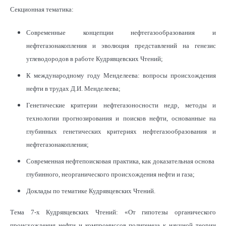
Секционная тематика:
Современные концепции нефтегазообразования и
нефтегазонакопления и эволюция представлений на генезис
углеводородов в работе Кудрявцевских Чтений;
К международному году Менделеева: вопросы происхождения
нефти в трудах Д.И. Менделеева;
Генетические критерии нефтегазоносности недр, методы и
технологии прогнозирования и поисков нефти, основанные на
глубинных генетических критериях нефтегазообразования и
нефтегазонакопления;
Современная нефтепоисковая практика, как доказательная основа
глубинного, неорганического происхождения нефти и газа;
Доклады по тематике Кудрявцевских Чтений.
Тема 7-х Кудрявцевских Чтений: «От гипотезы органического
происхождения нефти и компромиссов полигенеза к научной теории