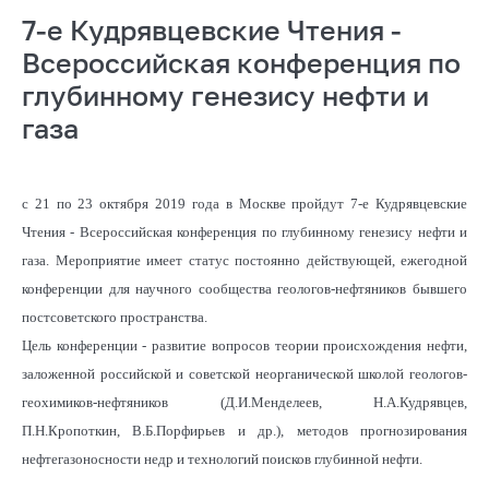
7-е Кудрявцевские Чтения -
Всероссийская конференция по
глубинному генезису нефти и
газа
с 21 по 23 октября 2019 года в Москве пройдут 7-е Кудрявцевские
Чтения - Всероссийская конференция по глубинному генезису нефти и
газа. Мероприятие имеет статус постоянно действующей, ежегодной
конференции для научного сообщества геологов-нефтяников бывшего
постсоветского пространства.
Цель конференции - развитие вопросов теории происхождения нефти,
заложенной российской и советской неорганической школой геологов-
геохимиков-нефтяников (Д.И.Менделеев, Н.А.Кудрявцев,
П.Н.Кропоткин, В.Б.Порфирьев и др.), методов прогнозирования
нефтегазоносности недр и технологий поисков глубинной нефти.