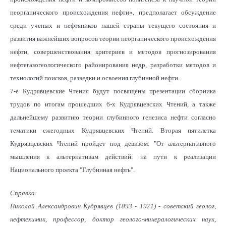
неорганического происхождения нефти», предполагает обсуждение
среди ученых и нефтяников нашей страны текущего состояния и
развития важнейших вопросов теории неорганического происхождения
нефти, совершенствования критериев и методов прогнозирования
нефтегазогеологического районирования недр, разработки методов и
технологий поисков, разведки и освоения глубинной нефти.
7-е Кудрявцевские Чтения будут посвящены презентации сборника
трудов по итогам прошедших 6-х Кудрявцевских Чтений, а также
дальнейшему развитию теории глубинного генезиса нефти согласно
тематики ежегодных Кудрявцевских Чтений. Вторая пятилетка
Кудрявцевских Чтений пройдет под девизом: "От альтернативного
мышления к альтернативам действий: на пути к реализации
Национального проекта "Глубинная нефть".
Справка:
Николай Александрович Кудрявцев (1893 - 1971) - советский геолог,
нефтехимик, профессор, доктор геолого-минералогических наук,