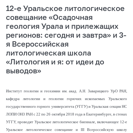
12-е Уральское литологическое
совещание «Осадочная
геология Урала и прилежащих
регионов: сегодня и завтра» и 3-
я Всероссийская
литологическая школа
«Литология и я: от идеи до
выводов»
Институт геологии и геохимии им. акад. А.Н. Заварицкого УрО РАН,
кафедра литологии и геологии горючих ископаемых Уральского
государственного горного университета (УГГУ) и Уральская секция НС
ЛОПИ ОНЗ РАН c 22 по 26 октября 2018 года в Екатеринбурге, в стенах
УГГУ, проводят Уральское литологическое биеннале, включающее 12-е
Уральское литологическое совещание и III Всероссийскую школу