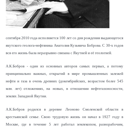
сентября 2010 года исполняется 100 лет со дня рождения выдающегося
якутского геолога-нефтяника Анатолия Кузьмича Боброва. С 30-х годов
вся его жизнь была неразрывно связана с Якутией и её геологией.
А.К.Бобров - один из основных авторов самых первых, а потому
принципиально важных, открытий в мире промышленных залежей
нефти и газа в очень древних (докембрийских, возрастом более 545
млн. лет) отложениях, на новых, в отношении нефтегазоносности,
землях Западной Якутии.
А.К.Бобров родился в деревне Леоново Смоленской области в
крестьянской семье. Свою трудовую жизнь он начал в 1927 году в
Москве, где в течение 5 лет работал землекопом, разнорабочим,