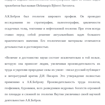
трилобитов был назван Olekmaspis Bjbrovi Suvorova.
А.К.Бобров был геологом широкого профиля. Он проводил
исследования по стратиграфии, палеогеографии, цикличности
осадочных толщ, тектонике и нефтегазовой геологии. При этом всегда
ставил перед собой решение актуальнейших задач большого
практического значения. Его геологические материалы отличаются
детальностью и достоверностью.
«Величие и достоинство науки состоит исключительно в той пользе,
которую она приносит людям, увеличивая производительность их
труда и укрепляя природные силы их умов» - писал русский публицист
и литературный критик Д.И. Писарев. Это утверждение полностью
применимо к А.К.Боброву. Производительность труда геологов,
геофизиков, буровиков, всех разведчиков недровых богатств огромной
по площади и сложной по геологии Якутии увеличивал своей научной
деятельностью А.К.Бобров.