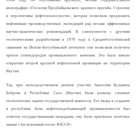
монографию «Геология Предбайкальского краевого прогиба. Строение
и перспективы нефтегазоносности», которая позволила предложить
нефтяникам производственных экспедиций ряд весьма эффективных
научно-практических рекомендаций. В совокупности с другими
геологическими разработками в 1970 году в Среднеботуобинской
скважине на Непско-Ботуобинской антеклизе они позволили получить
приток углеводородов промышленного значения. Это было начало
открытию второй крупной нефтегазовой провинции на территории
Якутии.
Так, при непосредственном личном участии Анатолия Кузьмича
Боброва в Республике Саха (Якутия) были решены сложные
геологические задачи государственной важности. Его вклад в создание
в республике базы нефтегазодобывающей промышленности был
отмечен государственными наградами, ему было присвоено почётное
звание «Заслуженный геолог ЯАССР».