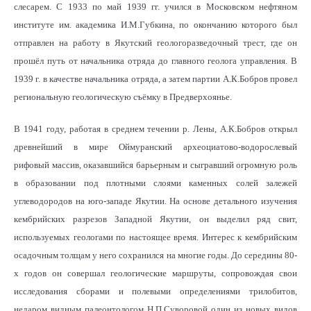
слесарем. С 1933 по май 1939 гг. учился в Московском нефтяном
институте им. академика И.М.Губкина, по окончанию которого был
отправлен на работу в Якутский геологоразведочный трест, где он
прошёл путь от начальника отряда до главного геолога управления. В
1939 г. в качестве начальника отряда, а затем партии А.К.Бобров провел
региональную геологическую съёмку в Предверхоянье.
В 1941 году, работая в среднем течении р. Лены, А.К.Бобров открыл
древнейший в мире Оймуранский археоциатово-водорослевый
рифовый массив, оказавшийся барьерным и сыгравший огромную роль
в образовании под плотными слоями каменных солей залежей
углеводородов на юго-западе Якутии. На основе детального изучения
кембрийских разрезов Западной Якутии, он выделил ряд свит,
используемых геологами по настоящее время. Интерес к кембрийским
осадочным толщам у него сохранился на многие годы. До середины 80-
х годов он совершал геологические маршруты, сопровождая свои
исследования сборами и полевыми определениями трилобитов,
недаром видным палеонтологом Н.П.Суворовой один из новых видов