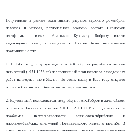
Полученные в разные годы знания разрезов верхнего докембрия,
палеозоя и мезозоя, региональной геологии востока Сибирской
платформы позволили Анатолию Кузьмичу Боброву внести
выдающийся вклад в создание в Якутии базы нефтегазовой
промышленности:
1. В 1951 году под руководством А.К.Боброва разработан первый
пятилетний (1951-1956 гг.) перспективный план поисково-разведочных
работ на нефть и газ в Якутии. По этому плану в 1956 году открыто
первое в Якутии Усть-Вилюйское месторождение газа.
2. Неутомимый исследователь недр Якутии А.К.Бобров в дальнейшем,
работая в Институте геологии ЯФ СО АН СССР, сосредоточился на
проблемах нефтегазоносности верхнедокембрийских и
нижнекембрийских отложений Предпатомского краевого прогиба. В
1964 году он опубликовал крупную, весьма содержательную