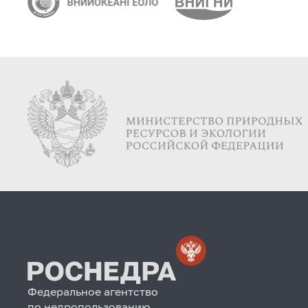
Федеральное агентство
по недропользованию