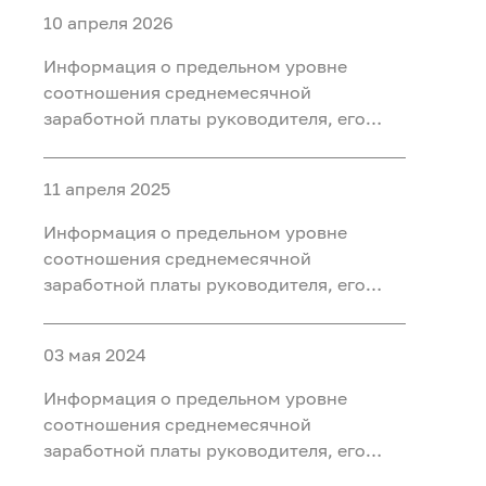
10 апреля 2026
Информация о предельном уровне
соотношения среднемесячной
заработной платы руководителя, его
заместителей, главного бухгалтера и
среднемесячной заработной платы
11 апреля 2025
работников подведомственных
учреждений Федерального агентства по
Информация о предельном уровне
недропользованию за 2025 год
соотношения среднемесячной
заработной платы руководителя, его
заместителей, главного бухгалтера и
среднемесячной заработной платы
03 мая 2024
работников подведомственных
учреждений Федерального агентства по
Информация о предельном уровне
недропользованию
соотношения среднемесячной
заработной платы руководителя, его
заместителей, главного бухгалтера и