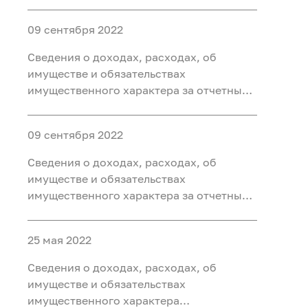
государственных гражданских
организацию) за 2021 год
служащих территориальных органов
09 сентября 2022
Федерального агентства по
недропользованию и членов их семей за
Сведения о доходах, расходах, об
период с 1 января 2021 г. по 31 декабря
имуществе и обязательствах
2021
имущественного характера за отчетный
период с 1 января 2021 года по 31
декабря 2021 года заместителей
09 сентября 2022
руководителя и главного бухгалтера
федеральных учреждений
Сведения о доходах, расходах, об
подведомственных Роснедрам, а такж
имуществе и обязательствах
имущественного характера за отчетный
период с 1 января 2021 года по 31
декабря 2021 года руководителей
25 мая 2022
федеральных учреждений
подведомственных Роснедрам, а также о
Сведения о доходах, расходах, об
доходах, об имуществе и обязате
имуществе и обязательствах
имущественного характера