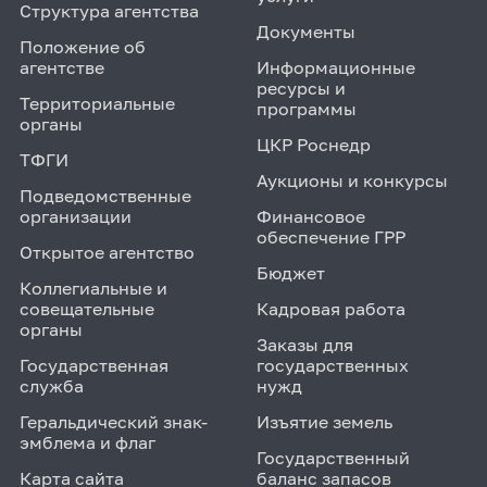
Структура агентства
Документы
Положение об
агентстве
Информационные
ресурсы и
Территориальные
программы
органы
ЦКР Роснедр
ТФГИ
Аукционы и конкурсы
Подведомственные
организации
Финансовое
обеспечение ГРР
Открытое агентство
Бюджет
Коллегиальные и
совещательные
Кадровая работа
органы
Заказы для
Государственная
государственных
служба
нужд
Геральдический знак-
Изъятие земель
эмблема и флаг
Государственный
Карта сайта
баланс запасов