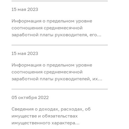
среднемесячной заработной платы
15 мая 2023
работников подведомственных
учреждений Федерального агентства по
Информация о предельном уровне
недропользованию за 2023 год
соотношения среднемесячной
заработной платы руководителя, его
заместителей, главного бухгалтера и
среднемесячной заработной платы
15 мая 2023
работников подведомственных
учреждений Федерального агентства по
Информация о предельном уровне
недропользованию за 2022 год
соотношения среднемесячной
заработной платы руководителей, их
заместителей, главных бухгалтеров
федеральных государственных
05 октября 2022
унитарных предприятий и
среднемесячной заработной платы
Сведения о доходах, расходах, об
работников (без учета руководителя,
имуществе и обязательствах
заместителей руководителя и главного
имущественного характера
бухгалтера) организации (вписать