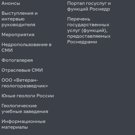
Анонсы
Портал госуслуг и
функций Роснедр
Выступления и
интервью
Перечень
руководителя
государственных
услуг (функций),
Мероприятия
предоставляемых
Роснедрами
Недропользование в
СМИ
Фотогалерея
Отраслевые СМИ
ООО «Ветеран-
геологоразведчик»
Юные геологи России
Геологические
учебные заведения
Информационные
материалы