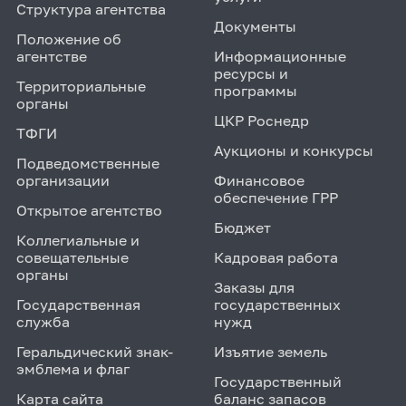
Структура агентства
Документы
Положение об
агентстве
Информационные
ресурсы и
Территориальные
программы
органы
ЦКР Роснедр
ТФГИ
Аукционы и конкурсы
Подведомственные
организации
Финансовое
обеспечение ГРР
Открытое агентство
Бюджет
Коллегиальные и
совещательные
Кадровая работа
органы
Заказы для
Государственная
государственных
служба
нужд
Геральдический знак-
Изъятие земель
эмблема и флаг
Государственный
Карта сайта
баланс запасов