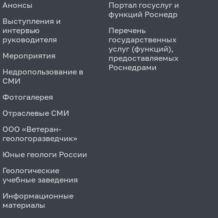
Анонсы
Портал госуслуг и
функций Роснедр
Выступления и
интервью
Перечень
руководителя
государственных
услуг (функций),
Мероприятия
предоставляемых
Роснедрами
Недропользование в
СМИ
Фотогалерея
Отраслевые СМИ
ООО «Ветеран-
геологоразведчик»
Юные геологи России
Геологические
учебные заведения
Информационные
материалы