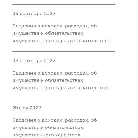
государственных гражданских
организацию) за 2021 год
служащих территориальных органов
09 сентября 2022
Федерального агентства по
недропользованию и членов их семей за
Сведения о доходах, расходах, об
период с 1 января 2021 г. по 31 декабря
имуществе и обязательствах
2021
имущественного характера за отчетный
период с 1 января 2021 года по 31
декабря 2021 года заместителей
09 сентября 2022
руководителя и главного бухгалтера
федеральных учреждений
Сведения о доходах, расходах, об
подведомственных Роснедрам, а такж
имуществе и обязательствах
имущественного характера за отчетный
период с 1 января 2021 года по 31
декабря 2021 года руководителей
25 мая 2022
федеральных учреждений
подведомственных Роснедрам, а также о
Сведения о доходах, расходах, об
доходах, об имуществе и обязате
имуществе и обязательствах
имущественного характера