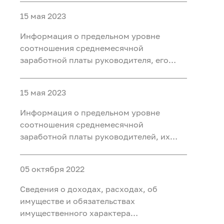
среднемесячной заработной платы
15 мая 2023
работников подведомственных
учреждений Федерального агентства по
Информация о предельном уровне
недропользованию за 2023 год
соотношения среднемесячной
заработной платы руководителя, его
заместителей, главного бухгалтера и
среднемесячной заработной платы
15 мая 2023
работников подведомственных
учреждений Федерального агентства по
Информация о предельном уровне
недропользованию за 2022 год
соотношения среднемесячной
заработной платы руководителей, их
заместителей, главных бухгалтеров
федеральных государственных
05 октября 2022
унитарных предприятий и
среднемесячной заработной платы
Сведения о доходах, расходах, об
работников (без учета руководителя,
имуществе и обязательствах
заместителей руководителя и главного
имущественного характера
бухгалтера) организации (вписать