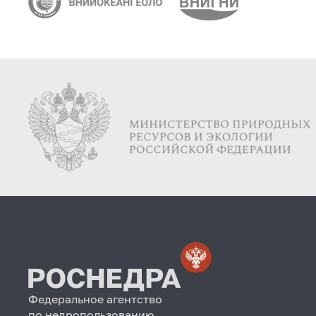
Федеральное агентство
по недропользованию