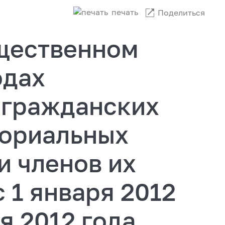
печать
Поделиться
щественном
одах
 гражданских
ториальных
и членов их
 1 января 2012
я 2012 года