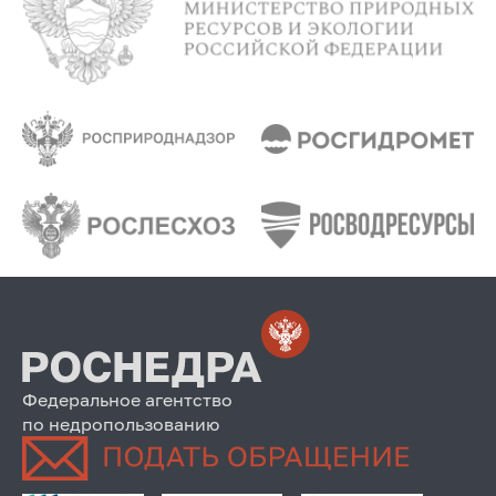
Федеральное агентство
по недропользованию