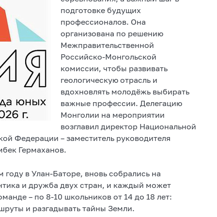
подготовке будущих
профессионалов. Она
организована по решению
Межправительственной
Российско‑Монгольской
комиссии, чтобы развивать
геологическую отрасль и
вдохновлять молодёжь выбирать
важные профессии. Делегацию
Монголии на мероприятии
возглавил директор Национальной
кой Федерации – заместитель руководителя
мбек Гермаханов.
 году в Улан-Баторе, вновь собрались на
нтика и дружба двух стран, и каждый может
анде – по 8-10 школьников от 14 до 18 лет:
шруты и разгадывать тайны Земли.