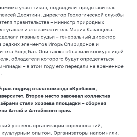
помимо участников, подводили представитель
лексей Десяткин, директор Геологической службы
ателя правительства – министр природных
лтугашев и его заместитель Мария Казанцева.
сделали главные судьи – генеральный директор
и редких элементов Игорь Спиридонов и
тета Болд Бат. Они также объявили конкурс идей
еля, обладатели которого будут определяться
импиады – в этом году его передали на временное
.
 раз подряд стала команда «Кузбасс»,
ерситет. Второе место завоевал коллектив
зёрами стали хозяева площадки – сборная
ки Алтай и Алтайского края.
кий уровень организации соревнований,
а культурным опытом. Организаторы напомнили,