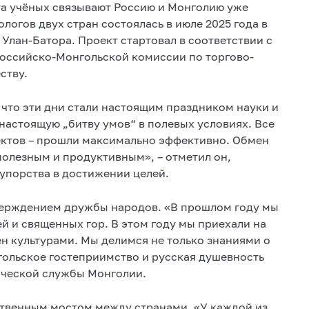
та учёных связывают Россию и Монголию уже
логов двух стран состоялась в июле 2025 года в
Улан-Батора. Проект стартовал в соответствии с
оссийско-Монгольской комиссии по торгово-
ству.
 что эти дни стали настоящим праздником науки и
настоящую „битву умов“ в полевых условиях. Все
ектов – прошли максимально эффективно. Обмен
олезным и продуктивным», – отметил он,
упорства в достижении целей.
ерждением дружбы народов. «В прошлом году мы
й и священных гор. В этом году мы приехали на
н культурами. Мы делимся не только знаниями о
нгольское гостеприимство и русская душевность
гической службы Монголии.
ественным мостом между странами. «У каждой из