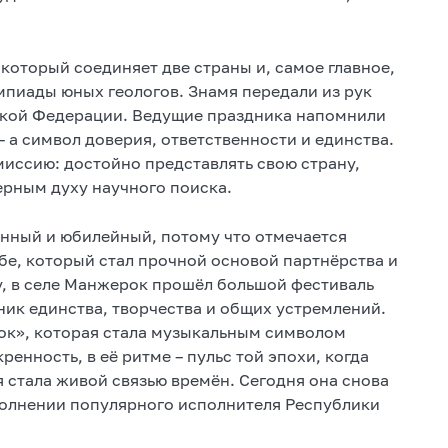
оторый соединяет две страны и, самое главное,
мпиады юных геологов. Знамя передали из рук
ской Федерации. Ведущие праздника напомнили
– а символ доверия, ответственности и единства.
 миссию: достойно представлять свою страну,
верным духу научного поиска.
енный и юбилейный, потому что отмечается
е, который стал прочной основой партнёрства и
ду, в селе Манжерок прошёл большой фестиваль
ик единства, творчества и общих устремлений.
ок», которая стала музыкальным символом
кренность, в её ритме – пульс той эпохи, когда
 стала живой связью времён. Сегодня она снова
полнении популярного исполнителя Республики