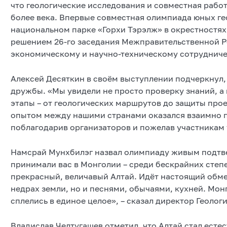
что геологические исследования и совместная рабо
более века. Впервые совместная олимпиада юных гео
национальном парке «Горхи Тэрэлж» в окрестностях 
решением 26-го заседания Межправительственной Р
экономическому и научно-техническому сотрудниче
Алексей Десяткин в своём выступлении подчеркнул,
дружбы. «Мы увидели не просто проверку знаний, а 
этапы – от геологических маршрутов до защиты про
опытом между нашими странами оказался взаимно п
поблагодарив организаторов и пожелав участникам 
Намсрай Мунхбилэг назвал олимпиаду живым подтв
принимали вас в Монголии – среди бескрайних степе
прекрасный, величавый Алтай. Идёт настоящий обме
недрах земли, но и песнями, обычаями, кухней. Мо
сплелись в единое целое», – сказал директор Геоло
Владислав Челтугашев отметил, что Алтай стал ест