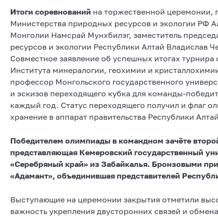
Итоги соревнований
на торжественной церемонии, 
Министерства природных ресурсов и экологии РФ А
Монголии Намсрай Мунхбилэг, заместитель председ
ресурсов и экологии Республики Алтай Владислав Че
Совместное заявление об успешных итогах турнира 
Института минералогии, геохимии и кристаллохими
профессор Монгольского государственного универси
и эскизов переходящего кубка для команды-победит
каждый год. Статус переходящего получил и флаг ол
хранение в аппарат правительства Республики Алтай
Победителем олимпиады в командном зачёте второй
представляющая Кемеровский государственный унив
«Серебряный край» из Забайкалья. Бронзовыми при
«Адамант», объединившая представителей Республи
Выступающие на церемонии закрытия отметили высо
важность укрепления двусторонних связей и обмен