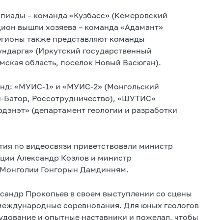
пиады – команда «Кузбасс» (Кемеровский
дион вышли хозяева – команда «Адамант»
регионы также представляют команды
ундарга» (Иркутский государственный
омская область, поселок Новый Васюган).
анд: «МУИС-1» и «МУИС-2» (Монгольский
н-Батор, Россотрудничество), «ШУТИС»
рдэнэт» (департамент геологии и разработки
тия по видеосвязи приветствовали министр
ции Александр Козлов и министр
 Монголии Гонгорын Дамдинням.
ксандр Прокопьев в своем выступлении со сцены
 международные соревнования. Для юных геологов
дование и опытные наставники и пожелал, чтобы