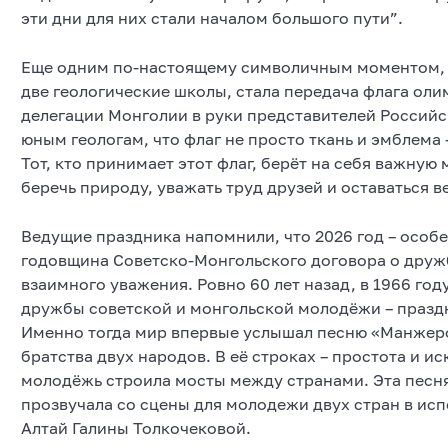
эти дни для них стали началом большого пути”.
Еще одним по-настоящему символичным моментом, к
две геологические школы, стала передача флага оли
делегации Монголии в руки представителей Россий
юным геологам, что флаг не просто ткань и эмблема 
Тот, кто принимает этот флаг, берёт на себя важную
беречь природу, уважать труд друзей и оставаться 
Ведущие праздника напомнили, что 2026 год – особ
годовщина Советско‑Монгольского договора о дружб
взаимного уважения. Ровно 60 лет назад, в 1966 го
дружбы советской и монгольской молодёжи – праздн
Именно тогда мир впервые услышал песню «Манжер
братства двух народов. В её строках – простота и ис
молодёжь строила мосты между странами. Эта песня
прозвучала со сцены для молодежи двух стран в ис
Алтай Галины Толкочековой.