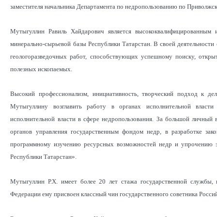
заместителя начальника Департамента по недропользованию по Приволжск
Мутыгуллин Равиль Хайдарович является высококвалифицированным 
минерально-сырьевой базы Республики Татарстан. В своей деятельности
геологоразведочных работ, способствующих успешному поиску, откры
полезных ископаемых.
Высокий профессионализм, инициативность, творческий подход к дел
Мутыгуллину возглавить работу в органах исполнительной власти
исполнительной власти в сфере недропользования. За большой личный 
органов управления государственным фондом недр, в разработке зак
программному изучению ресурсных возможностей недр и упрочению эк
Республики Татарстан».
Мутыгуллин Р.Х. имеет более 20 лет стажа государственной службы,
Федерации ему присвоен классный чин государственного советника Россий