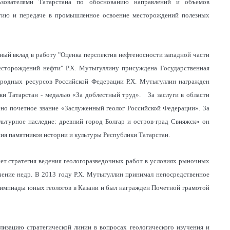
ьзователями Татарстана по обоснованию направлений и объемов
ытию и передаче в промышленное освоение месторождений полезных
ный вклад в работу "Оценка перспектив нефтеносности западной части
месторождений нефти" Р.Х. Мутыгуллину присуждена Государственная
иродных ресурсов Российской Федерации Р.Х. Мутыгуллин награжден
ки Татарстан - медалью «За доблестный труд». За заслуги в области
ено почетное звание «Заслуженный геолог Российской Федерации». За
льтурное наследие: древний город Болгар и остров-град Свияжск» он
я памятников истории и культуры Республики Татарстан.
ует стратегия ведения геологоразведочных работ в условиях рыночных
ение недр. В 2013 году Р.Х. Мутыгуллин принимал непосредственное
олимпиады юных геологов в Казани и был награжден Почетной грамотой
лизацию стратегической линии в вопросах геологического изучения и