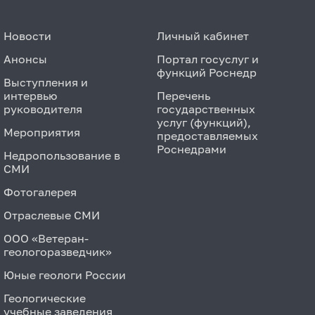
Новости
Личный кабинет
Анонсы
Портал госуслуг и
функций Роснедр
Выступления и
интервью
Перечень
руководителя
государственных
услуг (функций),
Мероприятия
предоставляемых
Роснедрами
Недропользование в
СМИ
Фотогалерея
Отраслевые СМИ
ООО «Ветеран-
геологоразведчик»
Юные геологи России
Геологические
учебные заведения