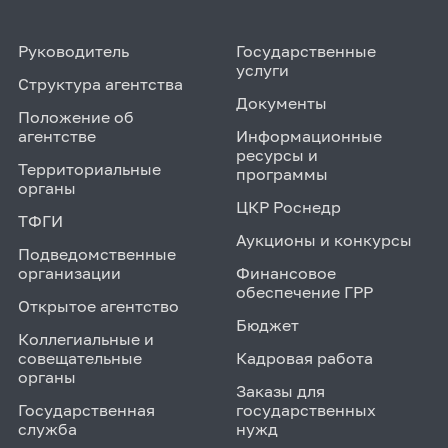
Руководитель
Государственные
услуги
Структура агентства
Документы
Положение об
агентстве
Информационные
ресурсы и
Территориальные
программы
органы
ЦКР Роснедр
ТФГИ
Аукционы и конкурсы
Подведомственные
организации
Финансовое
обеспечение ГРР
Открытое агентство
Бюджет
Коллегиальные и
совещательные
Кадровая работа
органы
Заказы для
Государственная
государственных
служба
нужд