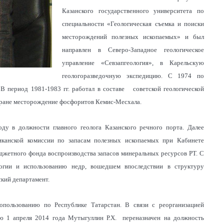
Казанского государственного университета по
специальности «Геологическая съемка и поиски
месторождений полезных ископаемых» и был
направлен в Северо-Западное геологическое
управление «Севзапгеология», в Карельскую
геологоразведочную экспедицию. С 1974 по
. В период 1981-1983 гг. работал в составе советской геологической
 стране месторождение фосфоритов Кемис-Месхала.
ду в должности главного геолога Казанского речного порта. Далее
ликанской комиссии по запасам полезных ископаемых при Кабинете
юджетного фонда воспроизводства запасов минеральных ресурсов РТ. С
логии и использованию недр, вошедшем впоследствии в структуру
ский департамент.
опользованию по Республике Татарстан. В связи с реорганизацией
ию 1 апреля 2014 года Мутыгуллин Р.Х. переназначен на должность