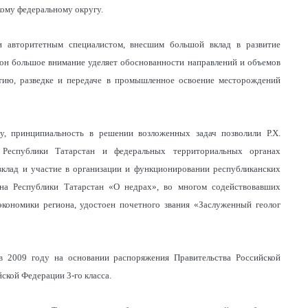
ому федеральному округу.
и авторитетным специалистом, внесшим большой вклад в развитие
 он большое внимание уделяет обоснованности направлений и объемов
тию, разведке и передаче в промышленное освоение месторождений
у, принципиальность в решении возложенных задач позволили Р.Х.
 Республики Татарстан и федеральных территориальных органах
вклад и участие в организации и функционировании республиканских
она Республики Татарстан «О недрах», во многом содействовавших
ономики региона, удостоен почетного звания «Заслуженный геолог
 в 2009 году на основании распоряжения Правительства Российской
ской Федерации 3-го класса.