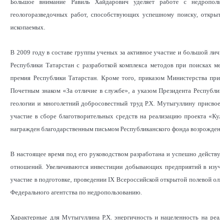
Большое внимание Равиль Хайдарович уделяет работе с недропол
геологоразведочных работ, способствующих успешному поиску, откр
ископаемых.
В 2009 году в составе группы ученых за активное участие и большой лич
Республики Татарстан с разработкой комплекса методов при поисках 
премия Республики Татарстан. Кроме того, приказом Министерства пр
Почетным знаком «За отличие в службе», а указом Президента Республи
геологии и многолетний добросовестный труд Р.Х. Мутыгуллину присво
участие в сборе благотворительных средств на реализацию проекта «Ку
награжден благодарственным письмом Республиканского фонда возрождени
В настоящее время под его руководством разработана и успешно действ
отношений. Увеличиваются инвестиции добывающих предприятий в изуч
участие в подготовке, проведении IX Всероссийской открытой полевой 
Федерального агентства по недропользованию.
Характерные для Мутыгуллина Р.Х. энергичность и нацеленность на реа