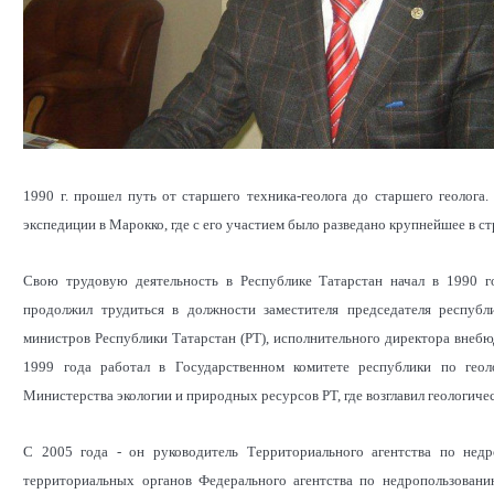
1990 г. прошел путь от старшего техника-геолога до старшего геолога
экспедиции в Марокко, где с его участием было разведано крупнейшее в
Свою трудовую деятельность в Республике Татарстан начал в 1990 го
продолжил трудиться в должности заместителя председателя респуб
министров Республики Татарстан (РТ), исполнительного директора внеб
1999 года работал в Государственном комитете республики по гео
Министерства экологии и природных ресурсов РТ, где возглавил геологиче
С 2005 года - он руководитель Территориального агентства по недр
территориальных органов Федерального агентства по недропользован