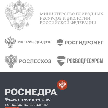
Федеральное агентство
по недропользованию