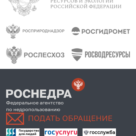
Федеральное агентство
по недропользованию