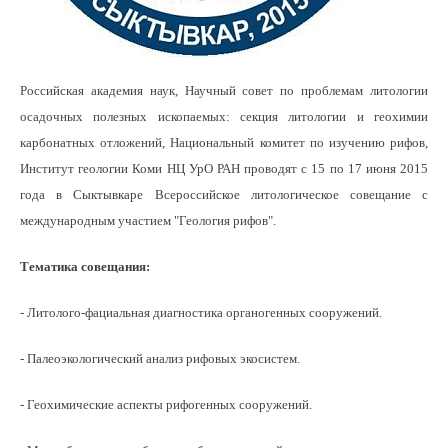
Российская академия наук, Научный совет по проблемам литологии
осадочных полезных ископаемых: секция литологии и геохимии
карбонатных отложений, Национальный комитет по изучению рифов,
Институт геологии Коми НЦ УрО РАН проводят с 15 по 17 июня 2015
года в Сыктывкаре Всероссийское литологическое совещание с
международным участием "Геология рифов".
Тематика совещания:
- Литолого-фациальная диагностика органогенных сооружений.
- Палеоэкологический анализ рифовых экосистем.
- Геохимические аспекты рифогенных сооружений.