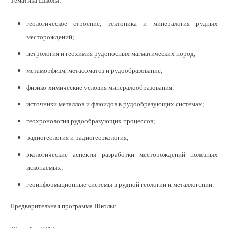
Тематика Школы:
геологическое строение, тектоника и минералогия рудных
месторождений;
петрология и геохимия рудоносных магматических пород;
метаморфизм, метасоматоз и рудообразование;
физико-химические условия минералообразования;
источники металлов и флюидов в рудообразующих системах;
геохронология рудообразующих процессов;
радиогеология и радиогеоэкология;
экологические аспекты разработки месторождений полезных
ископаемых;
геоинформационные системы в рудной геологии и металлогении.
Предварительная программа Школы: