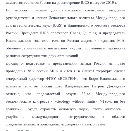
комитетом геологов России на рассмотрение IUGS в августе 2019 г.
Во второй половине дня состоялось совместное заседание
руководителей и членов Исполнительного комитета Международного
союза геологических наук (IUGS) и Национального комитета геологов
России. Президент IUGS профессор Cheng Qiuming и председатель
Национального комитета геологов России академик Федонкин М.А.
обменялись мнениями относительно текущего состояния и перспектив
развития сотрудничества двух организаций.
Доклад о подготовке и представлении заявки России на право
проведения 38-й сессии МГК в 2028 г. в Санкт-Петербурге сделал
генеральный директор ФГБУ «ВСЕГЕИ», член Бюро Национального
комитета геологов России Олег Владимирович Петров. Докладчик
отметил, что предлагаемый лозунг 38-го Международного
геологического конгресса - «Geology without limits» («Геология без
границ») - будет отражать основную задачу этого конгресса -
углубление международного сотрудничества в области
фундаментальных и прикладных исследований наук о Земле.