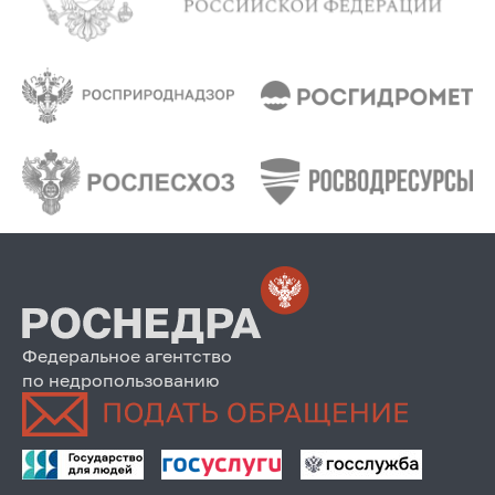
Федеральное агентство
по недропользованию