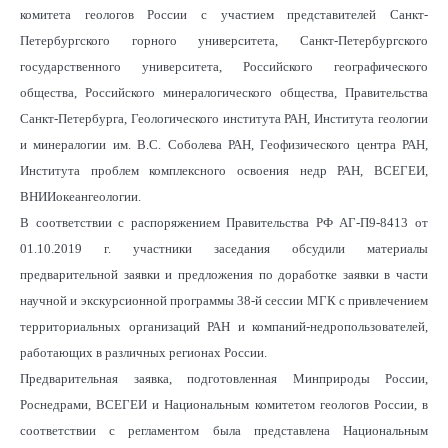
комитета геологов России с участием представителей Санкт-
Петербургского горного университета, Санкт-Петербургского
государственного университета, Российского географического
общества, Российского минералогического общества, Правительства
Санкт-Петербурга, Геологического института РАН, Института геологии
и минералогии им. В.С. Соболева РАН, Геофизического центра РАН,
Института проблем комплексного освоения недр РАН, ВСЕГЕИ,
ВНИИокеангеологии.
В соответствии с распоряжением Правительства РФ АГ-П9-8413 от
01.10.2019 г. участники заседания обсудили материалы
предварительной заявки и предложения по доработке заявки в части
научной и экскурсионной программы 38-й сессии МГК с привлечением
территориальных организаций РАН и компаний-недропользователей,
работающих в различных регионах России.
Предварительная заявка, подготовленная Минприроды России,
Роснедрами, ВСЕГЕИ и Национальным комитетом геологов России, в
соответствии с регламентом была представлена Национальным