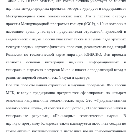
Также О.В. Петров отметил, что Россия активно участвует во многих
научных международных проектах, которые курирует и поддерживает
Международный союз геологических наук. Это в первую очередь
проекты Международной программы геонаук (IGCP), в 19 из которых в
настоящее время участвуют представители отраслевой, вузовской и
академической науки. Россия участвует также и в целом ряде крупных
международных картографических проектов, реализуемых под эгидой
Комиссии по геологической карте мира при ЮНЕСКО. Эти проекты
являются основой интеграции научных, информационных и
минерально-сырьевых ресурсов Мира и вносят определяющий вклад в
развитие мировой геологической науки и культуры.
Все эти проекты нашли отражение в научной программе 38-й сессии
МГК, которую традиционно предлагается сформировать по четырем
основным направлениям геологических наук. Это «Фундаментальная
геологическая наука», «Геология и общество», «Геологические науки и
минеральные ресурсы», «Прикладные геологические науки». В
научную программу Конгресса также планируется включить секции по
таким активно развивающимся в настоящее время природоохранным