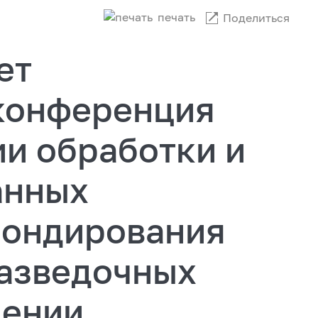
печать
Поделиться
ет
конференция
и обработки и
анных
зондирования
разведочных
дении