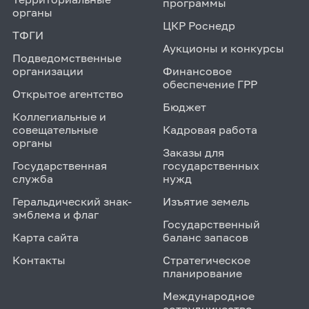
программы
органы
ЦКР Роснедр
ТФГИ
Аукционы и конкурсы
Подведомственные
организации
Финансовое
обеспечение ГРР
Открытое агентство
Бюджет
Коллегиальные и
совещательные
Кадровая работа
органы
Заказы для
Государственная
государственных
служба
нужд
Геральдический знак-
Изъятие земель
эмблема и флаг
Государственный
Карта сайта
баланс запасов
Контакты
Стратегическое
планирование
Международное
сотрудничество