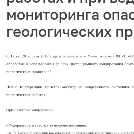
мониторинга опа
геологических пр
С 17 по 20 апреля 2012 года в Большом зале Ученого совета ФГУП «
обработки и использования данных дистанционного зондирования Земл
геологических процессов".
Целью конференции является обсуждение современного состояния и
геологических работах.
Организаторы конференции:
- Федеральное агентство по недропользованию.
- ФГУП «Всероссийский научно-исследовательский геологический инстит