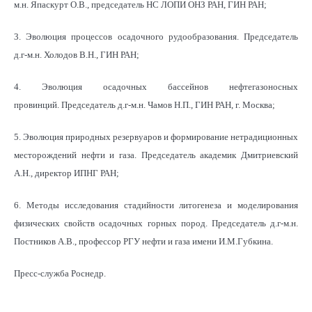
м.н. Япаскурт О.В., председатель НС ЛОПИ ОНЗ РАН, ГИН РАН;
3. Эволюция процессов осадочного рудообразования. Председатель
д.г-м.н. Холодов В.Н., ГИН РАН;
4. Эволюция осадочных бассейнов нефтегазоносных
провинций. Председатель д.г-м.н. Чамов Н.П., ГИН РАН, г. Москва;
5. Эволюция природных резервуаров и формирование нетрадиционных
месторождений нефти и газа. Председатель академик Дмитриевский
А.Н., директор ИПНГ РАН;
6. Методы исследования стадийности литогенеза и моделирования
физических свойств осадочных горных пород. Председатель д.г-м.н.
Постников А.В., профессор РГУ нефти и газа имени И.М.Губкина.
Пресс-служба Роснедр.