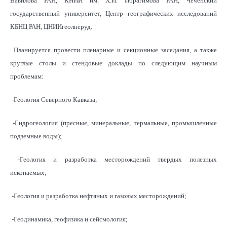
Вавилова РАН, КНИИ им. Х.И. Ибрагимова РАН, Чеченский
государственный университет, Центр географических исследований
КБНЦ РАН, ЦНИИгеолнеруд.
Планируется провести пленарные и секционные заседания, а также
круглые столы и стендовые доклады по следующим научным
проблемам:
-Геология Северного Кавказа;
-Гидрогеология (пресные, минеральные, термальные, промышленные
подземные воды);
-Геология и разработка месторождений твердых полезных
ископаемых;
-Геология и разработка нефтяных и газовых месторождений;
-Геодинамика, геофизика и сейсмология;