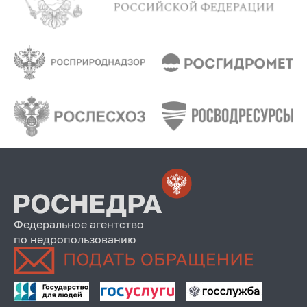
Федеральное агентство
по недропользованию