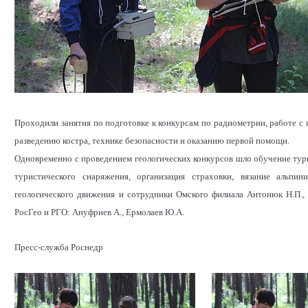
Проходили занятия по подготовке к конкурсам по радиометрии, работе с г
разведению костра, технике безопасности и оказанию первой помощи.
Одновременно с проведением геологических конкурсов шло обучение тур
туристического снаряжения, организация страховки, вязание альпи
геологического движения и сотрудники Омского филиала Антонюк Н.П., 
РосГео и РГО: Ануфриев А., Ермолаев Ю.А.
Пресс-служба Роснедр