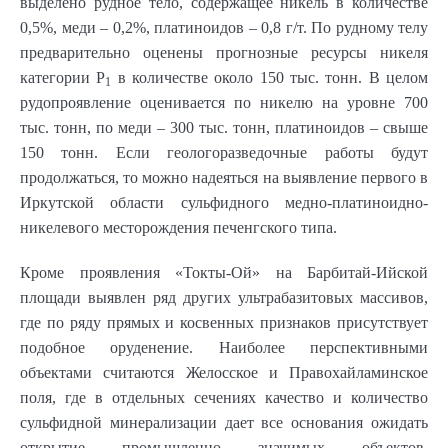
выделено рудное тело, содержащее никель в количестве
0,5%, меди – 0,2%, платиноидов – 0,8 г/т. По рудному телу
предварительно оценены прогнозные ресурсы никеля
категории Р
в количестве около 150 тыс. тонн. В целом
1
рудопроявление оценивается по никелю на уровне 700
тыс. тонн, по меди – 300 тыс. тонн, платиноидов – свыше
150 тонн. Если геологоразведочные работы будут
продолжаться, то можно надеяться на выявление первого в
Иркутской области сульфидного медно-платиноидно-
никелевого месторождения печенгского типа.
Кроме проявления «Токты-Ой» на Барбитай-Ийской
площади выявлен ряд других ультрабазитовых массивов,
где по ряду прямых и косвенных признаков присутствует
подобное оруденение. Наиболее перспективными
объектами считаются Желосское и Правохайламинское
поля, где в отдельных сечениях качество и количество
сульфидной минерализации дает все основания ожидать
открытие промышленно значимых объектов,