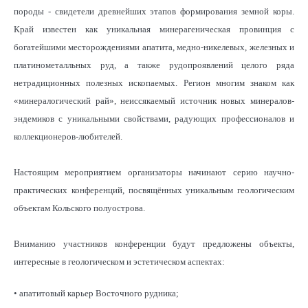
породы - свидетели древнейших этапов формирования земной коры.
Край известен как уникальная минерагеническая провинция с
богатейшими месторождениями апатита, медно-никелевых, железных и
платинометалльных руд, а также рудопроявлений целого ряда
нетрадиционных полезных ископаемых. Регион многим знаком как
«минералогический рай», неиссякаемый источник новых минералов-
эндемиков с уникальными свойствами, радующих профессионалов и
коллекционеров-любителей.
Настоящим мероприятием организаторы начинают серию научно-
практических конференций, посвящённых уникальным геологическим
объектам Кольского полуострова.
Вниманию участников конференции будут предложены объекты,
интересные в геологическом и эстетическом аспектах:
• апатитовый карьер Восточного рудника;