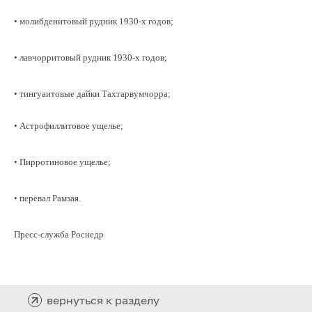
• молибденитовый рудник 1930-х годов;
• лавчорритовый рудник 1930-х годов;
• тингуаитовые дайки Тахтарвумчорра;
• Астрофиллитовое ущелье;
• Пирротиновое ущелье;
• перевал Рамзая.
Пресс-служба Роснедр
вернуться к разделу