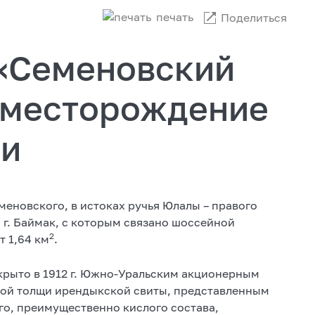
печать
Поделиться
 «Семеновский
 месторождение
ии
меновского, в истоках ручья Юлалы – правого
а г. Баймак, с которым связано шоссейной
2
т 1,64 км
.
рыто в 1912 г. Южно-Уральским акционерным
рой толщи ирендыкской свиты, представленным
о, преимущественно кислого состава,