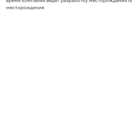
время компания ведет разработку месторождения 
месторождения