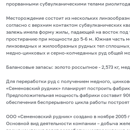
прорванными субвулканическими телами риолитодац
Месторождение состоит из нескольких линзообразны
согласно с верхним контактом субвулканических кв
залежь имела форму жилы, падающей на восток под 
простиранию при мощности до 5-6 м. Южная часть м
линзовидных и жилообразных рудных тел сплошных,
медно-цинковых и серно-колчеданных руд общей мо
Балансовые запасы: золото россыпное - 2,573 кг, меди 1
Для переработки руд с получением медного, цинков
«Семеновский рудник» планирует построить фабрик
Предположительная мощность фабрики составит 900 
обеспечения беспрерывного цикла работы построят
ООО «Семеновский рудник» создано в ноябре 2005 г
Основной вид деятельности компании – добыча жел