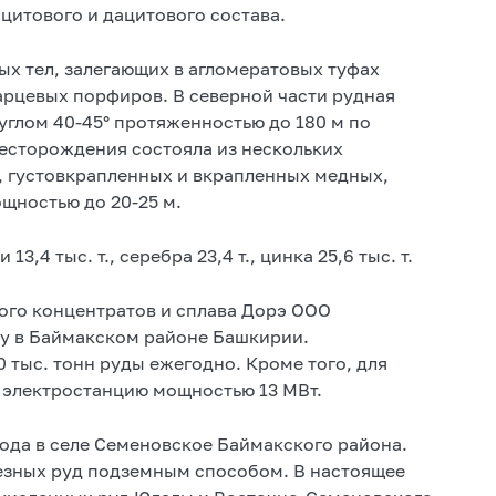
итового и дацитового состава.
х тел, залегающих в агломератовых туфах
арцевых порфиров. В северной части рудная
углом 40-45° протяженностью до 180 м по
есторождения состояла из нескольких
 густовкрапленных и вкрапленных медных,
щностью до 20-25 м.
3,4 тыс. т., серебра 23,4 т., цинка 25,6 тыс. т.
ого концентратов и сплава Дорэ ООО
у в Баймакском районе Башкирии.
тыс. тонн руды ежегодно. Кроме того, для
 электростанцию мощностью 13 МВт.
ода в селе Семеновское Баймакского района.
езных руд подземным способом. В настоящее