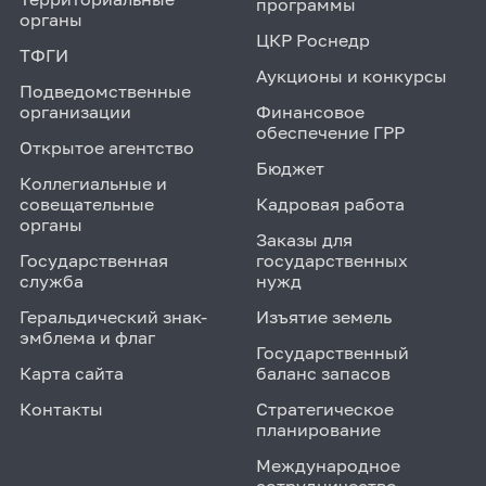
программы
органы
ЦКР Роснедр
ТФГИ
Аукционы и конкурсы
Подведомственные
организации
Финансовое
обеспечение ГРР
Открытое агентство
Бюджет
Коллегиальные и
совещательные
Кадровая работа
органы
Заказы для
Государственная
государственных
служба
нужд
Геральдический знак-
Изъятие земель
эмблема и флаг
Государственный
Карта сайта
баланс запасов
Контакты
Стратегическое
планирование
Международное
сотрудничество